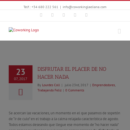
Telf.: +34 680 222 561
|
info@coworkinglaeliana.com
Facebook
Twitter
YouTube
Instagram
Google+
DISFRUTAR EL PLACER DE NO
23
HACER NADA
07, 2017
By
Lourdes Coll
|
julio 23rd, 2017
|
Emprendedores
,
Trabajando Feliz
|
0 Comments
Se acercan las vacaciones, un momento en el que pasamos de sopetón
de “ir de culo” en el trabajo a la calma relajada característica de agosto.
Todos estamos deseando que llegue ese momento de “no hacer nada”