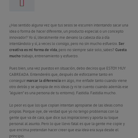
¿Has sentido alguna vez que tus sesos se escurren intentando sacar una
idea o forma de hacer diferente, un producto especial o un concepto
innovador? Yo sí, literalmente me devano la cabeza día a día
intentándolo y sí, a veces lo consigo, pero no sin mucho esfuerzo.
Ser
creativa es mi forma de vida
, pero no siempre sale solo, sabes?
Cuesta
mucho
trabajo, entrenamiento y esfuerzo.
Pues bien, una vez puestos en situación, debo deciros que ESTOY MUY
CABREADA. Entenderéis que, después de esforzarme tanto en
conseguir
marcar la diferencia
en algo, me enfade tanto cuando viene
otro detrás y se apropia de mis ideas (y ni te cuento cuando además ese
“alguien” es una persona de tu entorno). Fastidia. Fastidia mucho.
Lo peor es que los que copian intentan apropiarse de las ideas como
propias. Porque oye, de verdad que yo no tengo problemas con la
gente que va de cara, que dice sus inspiraciones y aporta su toque
personal al asunto. Pero lo que llevo fatal es que la gente me copie y
que encima pretendan hacer creer que esa idea era suya desde el
principio.