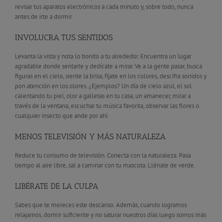
revisar tus aparatos electrónicos a cada minuto y, sobre todo, nunca
antes de irte a dormir.
INVOLUCRA TUS SENTIDOS
Levanta la vista y nota lo bonito a tu alrededor. Encuentra un lugar
agradable donde sentarte y dedícate a mirar. Ve a la gente pasar, busca
figuras en el cielo, siente la brisa, fíjate en los colores, descifra sonidos y
pon atención en los olores. ¿Ejemplos? Un día de cielo azul, el sol
calentando tu piel, olor a galletas en tu casa, un amanecer, mirar a
través de la ventana, escuchar tu música favorita, observar las flores o
cualquier insecto que ande por ahí.
MENOS TELEVISIÓN Y MÁS NATURALEZA
Reduce tu consumo de televisión. Conecta con la naturaleza. Pasa
tiempo al aire libre, sal a caminar con tu mascota. Llénate de verde.
LIBÉRATE DE LA CULPA
Sabes que te mereces este descanso. Además, cuando logramos
relajarnos, dormir suficiente y no saturar nuestros días luego somos más