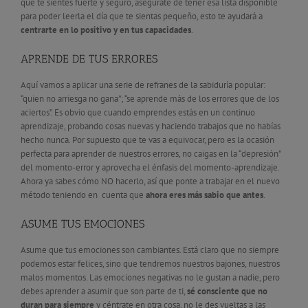
que te sientes fuerte y seguro, asegúrate de tener esa lista disponible
para poder leerla el día que te sientas pequeño, esto te ayudará a
centrarte en lo positivo y en tus capacidades
.
APRENDE DE TUS ERRORES
Aquí vamos a aplicar una serie de refranes de la sabiduría popular:
“quien no arriesga no gana”; “se aprende más de los errores que de los
aciertos”. Es obvio que cuando emprendes estás en un continuo
aprendizaje, probando cosas nuevas y haciendo trabajos que no habías
hecho nunca. Por supuesto que te vas a equivocar, pero es la ocasión
perfecta para aprender de nuestros errores, no caigas en la “depresión”
del momento-error y aprovecha el énfasis del momento-aprendizaje.
Ahora ya sabes cómo NO hacerlo, así que ponte a trabajar en el nuevo
método teniendo en cuenta que
ahora eres más sabio que antes
.
ASUME TUS EMOCIONES
Asume que tus emociones son cambiantes. Está claro que no siempre
podemos estar felices, sino que tendremos nuestros bajones, nuestros
malos momentos. Las emociones negativas no le gustan a nadie, pero
debes aprender a asumir que son parte de ti,
sé consciente que no
duran para siempre
y céntrate en otra cosa, no le des vueltas a las