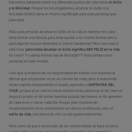
Estuvimos hablando sobre los diferentes puntos de vista sobre
el éxito
y la felicidad
. Porque no nos engañemos, alcanzar el éxito o la
felicidad NUNCA tiene el mismo significado para unas personas que
para otras.
Para unas personas alcanzar el éxito en la vida es hacerse rico, para
otras formar una familia, para otras ayudar a los menos favorecidos y
para algunos incluso dedicarse a cultivar zanahorias! Pero una cosa sí
está clara:
para todos alcanzar el éxito significa SER FELIZ en la vida
,
no crees? Y cuántas formas hay de felicidad??? Pues tantas como
personas en este mundo.
Creo que la mayoría de los emprendedores estarán con nosotros al
afirmar que emprender no es un camino de rosas, pero si realmente
tienes espíritu emprendedor e ilusión, aprendes a
DISFRUTAR DEL
VIAJE
, porque es el camino hacia nuestro éxito particular, el de crear un
negocio propio, el de tomar nuestras propias decisiones, el de aprender
de cada error y crecer cada día. Porque para nosotros ser
emprendedores no es únicamente un camino profesional, sino un
estilo de vida
. Una forma de vivir la vida apasionadamente.
Pero como sé que a veces esto de ser emprendedor se hace un poco
cuesta arriba, aquí van unos pequeños consejillos para aprender a