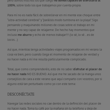
pero somos muchos los que luego
no somos capaces de disfrutarlo al
100%
, sobre todo los que trabajamos por cuenta propia.
Para mí no es nada fácil de sobrellevar en mi mente ese choque entre
“ultra-actividad cerebral” y “parálisis modo tumbona en la playa”. Sigo
pensando y maquinando millones de cosas sobre el trabajo en mi
mente y no soy capaz de relajarme. De hecho hay momentos que
incluso
me aburro
y echo de menos trabajar!!! (lo sé, lo sé…es de
locos…)
Así que, mientras tenga actividades-viajes programados en mi verano la
cosa va bien, pero cuando llega el momento de relajarse de verdad y
no hacer nada a mí me resulta particularmente complicado.
Total, que como comprenderéis, esto de no saber
disfrutar el placer de
no hacer nada
NO ES BUENO. Así que me he sacado de la manga unos
consejillos de cara a este verano que aquí comparto con vosotros, por si
alguno está tan perturbado como yo con este tema:
DESCONÉCTATE
Navegar las redes sociales no cae dentro de la definición del placer de
no hacer nada. Toma tu café por la mañana sin tu teléfono y deja de