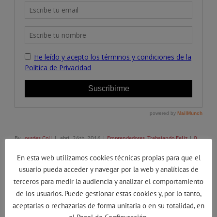
By
Lourdes Coll
|
abril 26th, 2016
|
Emprendedores
,
Trabajando Feliz
|
0
Comments
En esta web utilizamos cookies técnicas propias para que el
usuario pueda acceder y navegar por la web y analíticas de
terceros para medir la audiencia y analizar el comportamiento
de los usuarios. Puede gestionar estas cookies y, por lo tanto,
Share This Story, Choose Your Platform!
aceptarlas o rechazarlas de forma unitaria o en su totalidad, en
Facebook
Twitter
Linkedin
Reddit
Tumblr
Google+
Pinterest
Vk
Email