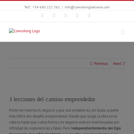
Telf.: +34 680 222 561
|
info@coworkinglaeliana.com
Facebook
Twitter
YouTube
Instagram
Google+
Previous
Next
3 lecciones del camino emprendedor.
Poner en marcha el negocio y que sea rentable es, sin duda, la parte
más difícil del desafío emprendedor. Desde que surge la idea en tu
cabeza hasta que cobra forma y el negocio está en marcha pasas por
infinidad de experiencias y fases. Pero
independientemente del tipo