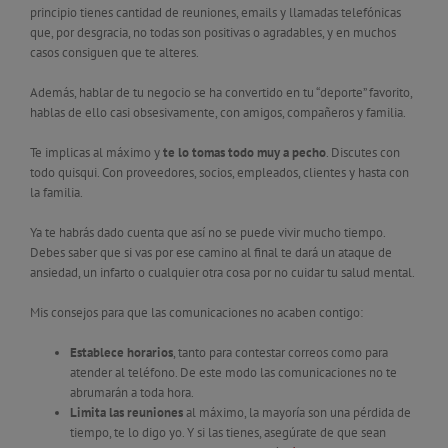
principio tienes cantidad de reuniones, emails y llamadas telefónicas
que, por desgracia, no todas son positivas o agradables, y en muchos
casos consiguen que te alteres.
Además, hablar de tu negocio se ha convertido en tu “deporte” favorito,
hablas de ello casi obsesivamente, con amigos, compañeros y familia.
Te implicas al máximo y
te lo tomas todo muy a pecho
. Discutes con
todo quisqui. Con proveedores, socios, empleados, clientes y hasta con
la familia.
Ya te habrás dado cuenta que así no se puede vivir mucho tiempo.
Debes saber que si vas por ese camino al final te dará un ataque de
ansiedad, un infarto o cualquier otra cosa por no cuidar tu salud mental.
Mis consejos para que las comunicaciones no acaben contigo:
Establece horarios
, tanto para contestar correos como para
atender al teléfono. De este modo las comunicaciones no te
abrumarán a toda hora.
Limita las reuniones
al máximo, la mayoría son una pérdida de
tiempo, te lo digo yo. Y si las tienes, asegúrate de que sean