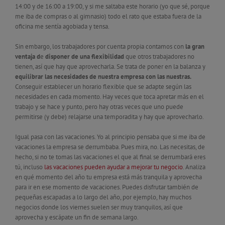
14:00 y de 16:00 a 19:00, y si me saltaba este horario (yo que sé, porque
me iba de compras o al gimnasio) todo el rato que estaba fuera de la
oficina me sentía agobiada y tensa.
Sin embargo, los trabajadores por cuenta propia contamos con
la gran
ventaja d
e
disponer de una flexibilidad
que otros trabajadores no
tienen, así que hay que aprovecharla. Se trata de poner en la balanza y
equilibrar las necesidades de nuestra empresa con las nuestras.
Conseguir establecer un horario flexible que se adapte según las
necesidades en cada momento. Hay veces que toca apretar más en el
trabajo y se hace y punto, pero hay otras veces que uno puede
permitirse (y debe) relajarse una temporadita y hay que aprovecharlo.
Igual pasa con las vacaciones. Yo al principio pensaba que si me iba de
vacaciones la empresa se derrumbaba. Pues mira, no. Las necesitas, de
hecho, si no te tomas las vacaciones el que al final se derrumbará eres
tú, incluso
las vacaciones pueden ayudar a mejorar tu negocio
. Analiza
en qué momento del año tu empresa está más tranquila y aprovecha
para ir en ese momento de vacaciones. Puedes disfrutar también de
pequeñas escapadas a lo largo del año, por ejemplo, hay muchos
negocios donde los viernes suelen ser muy tranquilos, así que
aprovecha y escápate un fin de semana largo.