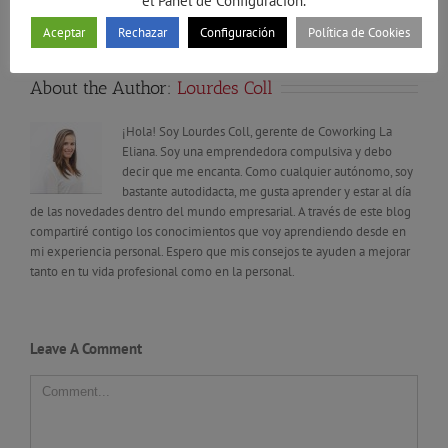
el Panel de Configuración.
Aceptar
Rechazar
Configuración
Política de Cookies
About the Author:
Lourdes Coll
¡Hola! Soy Lourdes Coll, gerente de Coworking La
Eliana. Soy una emprendedora compulsiva y debo
decir que me encanta. Como cualquier autónomo, soy
bastante autodidacta, me gusta aprender y estar al día
de las novedades dentro del mundo empresarial. A través de este blog
compartiré contigo los conocimientos que voy aprendiendo desde en
mi experiencia personal. Espero que mis consejos te ayuden a mejorar
tanto en tu vida profesional como en la personal.
Leave A Comment
Comment