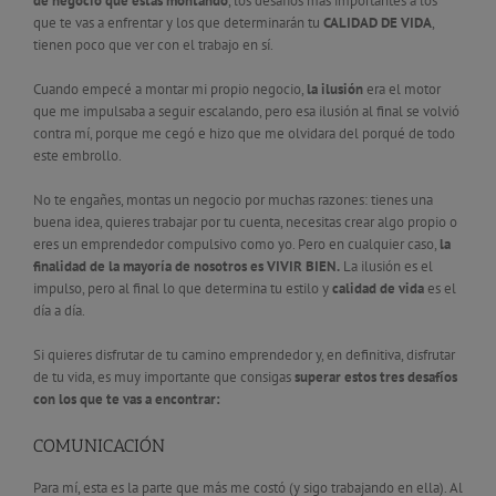
de negocio que estás montando
, los desafíos más importantes a los
que te vas a enfrentar y los que determinarán tu
CALIDAD DE VIDA
,
tienen poco que ver con el trabajo en sí.
Cuando empecé a montar mi propio negocio,
la ilusión
era el motor
que me impulsaba a seguir escalando, pero esa ilusión al final se volvió
contra mí, porque me cegó e hizo que me olvidara del porqué de todo
este embrollo.
No te engañes, montas un negocio por muchas razones: tienes una
buena idea, quieres trabajar por tu cuenta, necesitas crear algo propio o
eres un emprendedor compulsivo como yo. Pero en cualquier caso,
la
finalidad de la mayoría de nosotros es VIVIR BIEN.
La ilusión es el
impulso, pero al final lo que determina tu estilo y
calidad de vida
es el
día a día.
Si quieres disfrutar de tu camino emprendedor y, en definitiva, disfrutar
de tu vida, es muy importante que consigas
superar estos tres desafíos
con los que te vas a encontrar:
COMUNICACIÓN
Para mí, esta es la parte que más me costó (y sigo trabajando en ella). Al