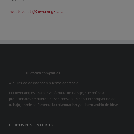
TWITTER
Tweets por el @CoworkingEliana.
___________Tu oficina compartida___________
Alquiler de despachos y puestos de trabajo.
El coworking es una nueva fórmula de trabajo, que reúne a
profesionales de diferentes sectores en un espacio compartido de
trabajo, donde se fomenta la colaboración y el intercambio de ideas.
ÚLTIMOS POST EN EL BLOG