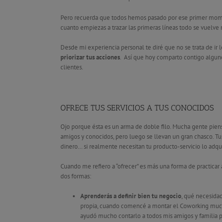
Pero recuerda que todos hemos pasado por ese primer moment
cuanto empiezas a trazar las primeras líneas todo se vuelve 
Desde mi experiencia personal te diré que no se trata de ir 
priorizar tus acciones
. Así que hoy comparto contigo algun
clientes.
OFRECE TUS SERVICIOS A TUS CONOCIDOS
Ojo porque ésta es un arma de doble filo. Mucha gente piens
amigos y conocidos, pero luego se llevan un gran chasco. Tus
dinero… si realmente necesitan tu producto-servicio lo adquir
Cuando me refiero a “ofrecer” es más una forma de practicar
dos formas:
Aprenderás a definir bien tu negocio
, qué necesida
propia, cuando comencé a montar el Coworking mucha
ayudó mucho contarlo a todos mis amigos y familia po