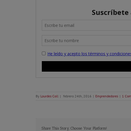
By
Lourdes Coll
|
febrero 24th, 2016
|
Emprendedores
|
1 Co
Share This Story, Choose Your Platform!