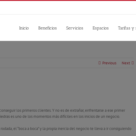
Inicio
Beneficios
Servicios
Espacios
Tarifas y
Previous
Next
seguir los primeros clientes. Y no es de extrañar, enfrentarse a ese primer
edras es uno de los momentos más difíciles en los inicios de un negocio.
ada, el “boca a boca” y la propia inercia del negocio te lleva a ir consiguiendo