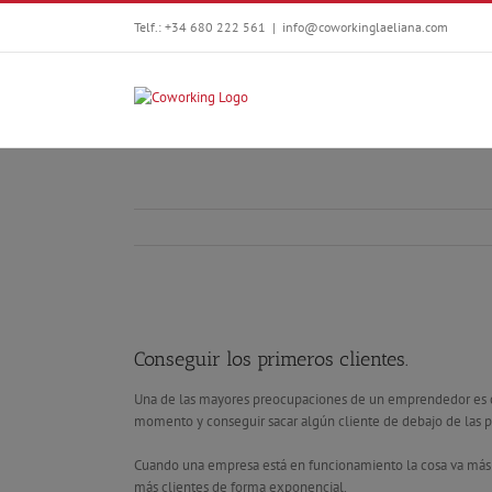
Telf.: +34 680 222 561
|
info@coworkinglaeliana.com
Conseguir los primeros clientes.
Una de las mayores preocupaciones de un emprendedor es con
momento y conseguir sacar algún cliente de debajo de las pi
Cuando una empresa está en funcionamiento la cosa va más rod
más clientes de forma exponencial.