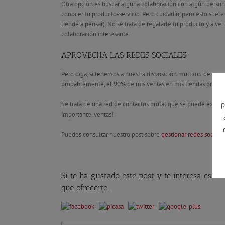
Otra opción es buscar alguna colaboración con algún persona
conocer tu producto-servicio. Pero cuidadín, pero esto suele
tiende a pensar). No se trata de regalarle tu producto y a ve
colaboración interesante.
APROVECHA LAS REDES SOCIALES
Pero oiga, si tenemos a nuestra disposición multitud de can
probablemente, el 90% de mis ventas en mis tiendas online s
Se trata de una red de contactos brutal que se puede exprim
p
importante, ventas!
Puedes consultar nuestro post sobre
gestionar redes sociale
Si te ha gustado este post y te interesa este
que ofrecerte…