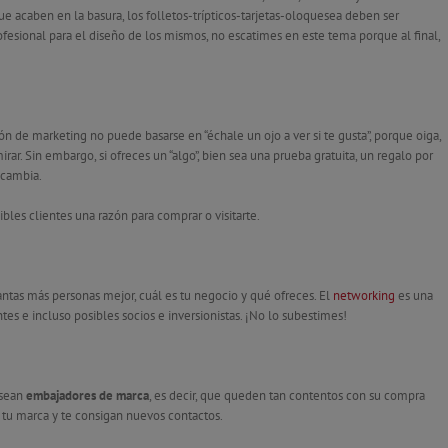
que acaben en la basura, los folletos-trípticos-tarjetas-oloquesea deben ser
rofesional para el diseño de los mismos, no escatimes en este tema porque al final,
ión de marketing no puede basarse en “échale un ojo a ver si te gusta”, porque oiga,
rar. Sin embargo, si ofreces un “algo”, bien sea una prueba gratuita, un regalo por
 cambia.
sibles clientes una razón para comprar o visitarte.
antas más personas mejor, cuál es tu negocio y qué ofreces. El
networking
es una
es e incluso posibles socios e inversionistas. ¡No lo subestimes!
 sean
embajadores de marca
, es decir, que queden tan contentos con su compra
tu marca y te consigan nuevos contactos.