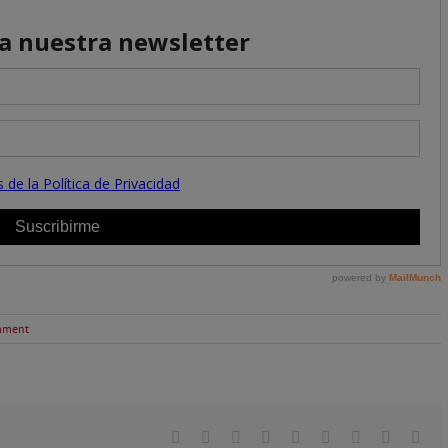
mment
Facebook
Twitter
Linkedin
Reddit
Tumblr
Google+
Pinterest
Vk
Ema