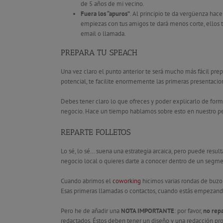
de 5 años de mi vecino.
Fuera los “apuros”
. Al principio te da vergüenza hace
empiezas con tus amigos te dará menos corte, ellos 
email o llamada.
PREPARA TU SPEACH
Una vez claro el punto anterior te será mucho más fácil prep
potencial, te facilite enormemente las primeras presentacio
Debes tener claro lo que ofreces y poder explicarlo de forma
negocio. Hace un tiempo hablamos sobre esto en nuestro pe
REPARTE FOLLETOS
Lo sé, lo sé… suena una estrategia arcaica, pero puede resul
negocio local o quieres darte a conocer dentro de un segme
Cuando abrimos el
coworking
hicimos varias rondas de buzon
Esas primeras llamadas o contactos, cuando estás empezando, 
Pero he de añadir una
NOTA IMPORTANTE
: por favor,
no repa
redactados. Éstos deben tener un diseño y una redacción profe