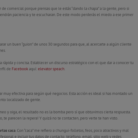
r de comercial porque piensas que le estás “dando la chapa” a la gente, pero si
tendrán paciencia y te escucharan. De este modo perderás el miedo a ese primer
arar un buen “guion” de unos 30 segundos para que, al acercarte a algún cliente
nes.
 rápida y concisa. Establecer un discurso estratégico con el que dar a conocer tu
rfil de
Facebook
aquí:
elevator speach
.
tar muy efectiva para según qué negocios. Esta acción es ideal si has montado un
nto localizado de gente.
eo y oiga, el resultado no es la bomba pero sí que obtuvimos cierta respuesta.
te parecen la repera! Y quizá no te contacten, pero verte te han visto.
rtas caca
. Con “caca” me refiero a chungui-folletos, feos, poco atractivos y mal
sional e incluir tus datos de contacto: teléfono, email, sitio web y redes