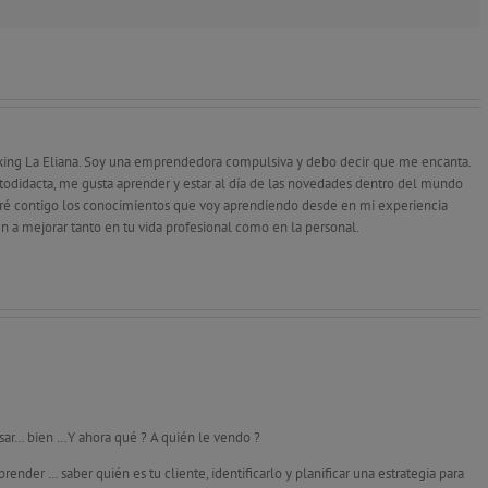
king La Eliana. Soy una emprendedora compulsiva y debo decir que me encanta.
odidacta, me gusta aprender y estar al día de las novedades dentro del mundo
tiré contigo los conocimientos que voy aprendiendo desde en mi experiencia
n a mejorar tanto en tu vida profesional como en la personal.
nsar… bien …Y ahora qué ? A quién le vendo ?
render … saber quién es tu cliente, identificarlo y planificar una estrategia para