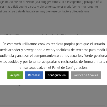
je influyente en el sector (sea blogger, famosillo o instagramer) para que dé a
 ser más difícil que lo parece y, obviamente, no es gratis (como mucha gente
r si cuela…se trata de trabajarse muy bien ese contacto y ofrecerle una
ales GRATUITOS para acceder a infinitos clientes!!! Desde ya te digo que, muy
on a través de las redes sociales.
En esta web utilizamos cookies técnicas propias para que el usuario
ir de muchísimas formas. Trabájalas bien y pronto obtendrás resultados y, lo más
ueda acceder y navegar por la web y analíticas de terceros para medir 
audiencia y analizar el comportamiento de los usuarios. Puede gestiona
estas cookies y, por lo tanto, aceptarlas o rechazarlas de forma unitaria 
s
para aprender algunos truquillos para manejarlas con soltura.
en su totalidad, en el Panel de Configuración.
Aceptar
Rechazar
Configuración
Política de Cookies
 contenido, síguenos en redes sociales, allí tenemos mucho más