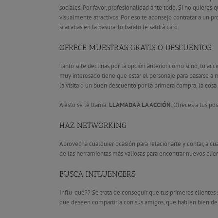
sociales. Por favor, profesionalidad ante todo. Si no quieres 
visualmente atractivos. Por eso te aconsejo contratar a un p
si acabas en la basura, lo barato te saldrá caro.
OFRECE MUESTRAS GRATIS O DESCUENTOS
Tanto si te declinas por la opción anterior como si no, tu acc
muy interesado tiene que estar el personaje para pasarse a mi
la visita o un buen descuento por la primera compra, la cosa
A esto se le llama:
LLAMADA A LA ACCIÓN
. Ofreces a tus po
HAZ NETWORKING
Aprovecha cualquier ocasión para relacionarte y contar, a cu
de las herramientas más valiosas para encontrar nuevos client
BUSCA INFLUENCERS
Influ-qué?? Se trata de conseguir que tus primeros clientes
que deseen compartirla con sus amigos, que hablen bien de 