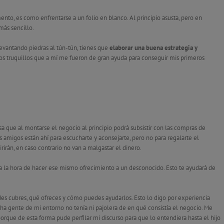
o, es como enfrentarse a un folio en blanco. Al principio asusta, pero en
más sencillo.
levantando piedras al tún-tún, tienes que
elaborar una buena estrategia y
os truquillos que a mí me fueron de gran ayuda para conseguir mis primeros
a que al montarse el negocio al principio podrá subsistir con las compras de
 amigos están ahí para escucharte y aconsejarte, pero no para regalarte el
irán, en caso contrario no van a malgastar el dinero.
 a la hora de hacer ese mismo ofrecimiento a un desconocido. Esto te ayudará de
des cubres, qué ofreces y cómo puedes ayudarlos. Esto lo digo por experiencia
 gente de mi entorno no tenía ni pajolera de en qué consistía el negocio. Me
rque de esta forma pude perfilar mi discurso para que lo entendiera hasta el hijo