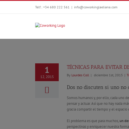
Telf.: +34 680 222 561
|
info@coworkinglaeliana.com
TÉCNICAS PARA EVITAR D
1
By
Lourdes Coll
|
diciembre 1st, 2015
|
T
12, 2015
Dos no discuten si uno no 
Somos humanos y, por ello, cada uno de 
pensar y actuar. Así que no hay nada m
gracia compartir el tiempo y el espacio
El problema es que para muchos,
un de
perspectivas y enriquecer nuestra forma