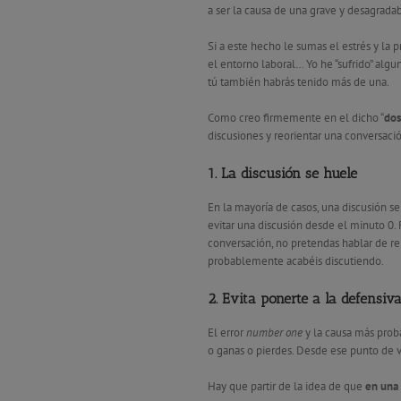
a ser la causa de una grave y desagradab
Si a este hecho le sumas el estrés y la 
el entorno laboral… Yo he “sufrido” alg
tú también habrás tenido más de una.
Como creo firmemente en el dicho “
dos
discusiones y reorientar una conversaci
1. La discusión se huele
En la mayoría de casos, una discusión s
evitar una discusión desde el minuto 0.
conversación, no pretendas hablar de re
probablemente acabéis discutiendo.
2. Evita ponerte a la defensiv
El error
number one
y la causa más prob
o ganas o pierdes. Desde ese punto de vi
Hay que partir de la idea de que
en una