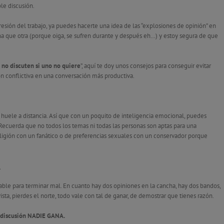
le discusión.
presión del trabajo, ya puedes hacerte una idea de las “explosiones de opinión” en
una que otra (porque oiga, se sufren durante y después eh…) y estoy segura de que
 no discuten si uno no quiere
”, aquí te doy unos consejos para conseguir evitar
ón conflictiva en una conversación más productiva.
e huele a distancia. Así que con un poquito de inteligencia emocional, puedes
 Recuerda que no todos los temas ni todas las personas son aptas para una
ligión con un fanático o de preferencias sexuales con un conservador porque
a
able para terminar mal. En cuanto hay dos opiniones en la cancha, hay dos bandos,
sta, pierdes el norte, todo vale con tal de ganar, de demostrar que tienes razón.
 discusión NADIE GANA
.