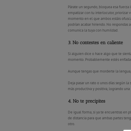
Párate un segundo, bloquea esa fuerza i
empatizar con tu interlocutor, priorizar 
momento en el que ambos estáis ofusca
podrían acabar hiriendo. No respondas a
comunica la tuya con humildad.
3. No contestes en caliente
Si alguien dice o hace algo que te sien
momento. Probablemente estés enfadado
Aunque tengas que morderte la lengua
Deja pasar un rato o unos días según la s
más productiva y positiva, logrando una 
4. No te precipites
De igual forma, si ya te encuentras en 
de distancia para que ambas partes tenga
otro.