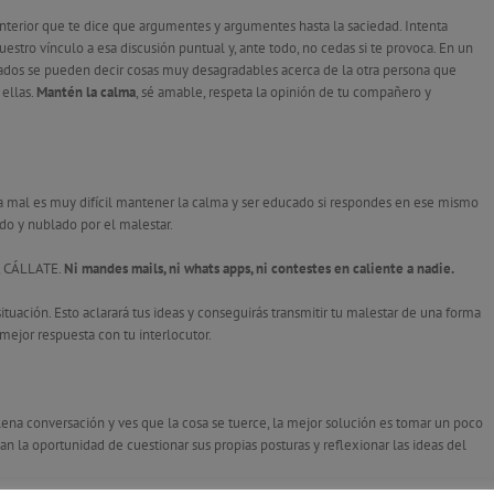
nterior que te dice que argumentes y argumentes hasta la saciedad. Intenta
vuestro vínculo a esa discusión puntual y, ante todo, no cedas si te provoca. En un
dos se pueden decir cosas muy desagradables acerca de la otra persona que
 ellas.
Mantén la calma
, sé amable, respeta la opinión de tu compañero y
ta mal es muy difícil mantener la calma y ser educado si respondes en ese mismo
 y nublado por el malestar.
, CÁLLATE.
Ni mandes mails, ni whats apps, ni contestes en caliente a nadie.
ituación. Esto aclarará tus ideas y conseguirás transmitir tu malestar de una forma
mejor respuesta con tu interlocutor.
plena conversación y ves que la cosa se tuerce, la mejor solución es tomar un poco
n la oportunidad de cuestionar sus propias posturas y reflexionar las ideas del