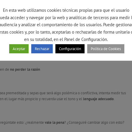
n
para retomarla más adelante. Estoy segura de que, cuando retoméis la
En esta web utilizamos cookies técnicas propias para que el usuario
 tono y llegaréis a mejor puerto.
ueda acceder y navegar por la web y analíticas de terceros para medir 
audiencia y analizar el comportamiento de los usuarios. Puede gestiona
estas cookies y, por lo tanto, aceptarlas o rechazarlas de forma unitaria 
oda costa ofender al otro con algún comentario, alzar la voz o gesticular
en su totalidad, en el Panel de Configuración.
tar la discusión debes
invitar a la calma
con tus palabras y actitud corporal.
Aceptar
Rechazar
Configuración
Política de Cookies
partes acaban cediendo a sus impulsos, pero si una de ellas mantiene el control y
o a continuar cuando ambos estén más tranquilos, la cosa no va a mayores.
bien de
no perder la razón
 sea premeditada y sepas que será algo polémica o conflictiva, intenta medir tus
en el lugar más propicio y recuerda usar el tono y el
lenguaje adecuado
.
 pregúntate esto: ¿realmente
vale la pena
? ¿Conseguiré cambiar algo con esto?