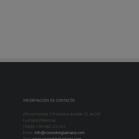
QUIENES SOMOS
INFORMACIÓN DE CONTACTO
Oficina Central: C/Francisco Alcaide 25, 46183
La Eliana (Valencia)
Mobile: +34 680 222 561
Email:
info@coworkinglaeliana.com
Web:
www.coworkinglaeliana.com