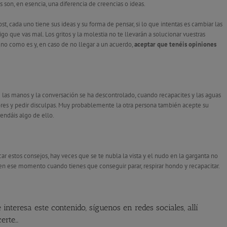
s son, en esencia, una diferencia de creencias o ideas.
, cada uno tiene sus ideas y su forma de pensar, si lo que intentas es cambiar las
go que vas mal. Los gritos y la molestia no te llevarán a solucionar vuestras
 uno como es y, en caso de no llegar a un acuerdo,
aceptar que tenéis opiniones
de las manos y la conversación se ha descontrolado, cuando recapacites y las aguas
ores y pedir disculpas. Muy probablemente la otra persona también acepte su
endáis algo de ello.
r estos consejos, hay veces que se te nubla la vista y el nudo en la garganta no
 en ese momento cuando tienes que conseguir parar, respirar hondo y recapacitar.
 interesa este contenido, síguenos en redes sociales, allí
erte…