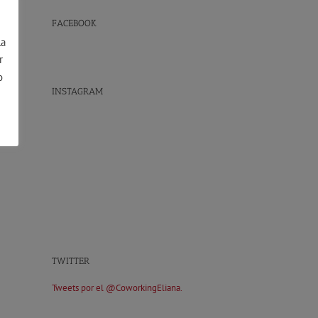
FACEBOOK
la
r
o
INSTAGRAM
TWITTER
Tweets por el @CoworkingEliana.