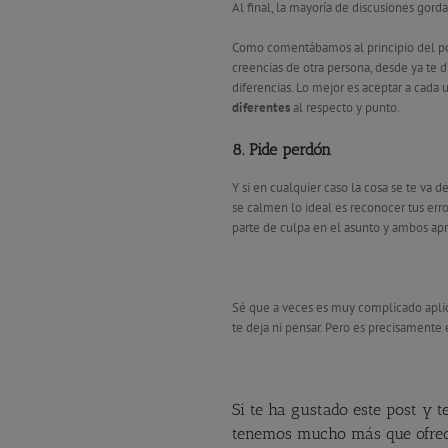
Al final, la mayoría de discusiones gorda
Como comentábamos al principio del post
creencias de otra persona, desde ya te di
diferencias. Lo mejor es aceptar a cada
diferentes
al respecto y punto.
8. Pide perdón
Y si en cualquier caso la cosa se te va 
se calmen lo ideal es reconocer tus err
parte de culpa en el asunto y ambos apr
Sé que a veces es muy complicado aplica
te deja ni pensar. Pero es precisamente
Si te ha gustado este post y te
tenemos mucho más que ofrec