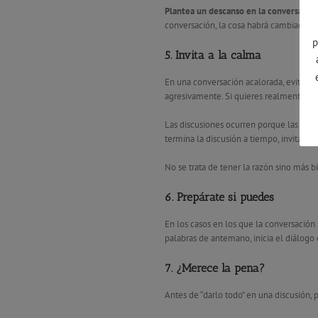
Plantea un descanso en la conversació
conversación, la cosa habrá cambiado de
p
5. Invita a la calma
En una conversación acalorada, evita a t
agresivamente. Si quieres realmente evi
Las discusiones ocurren porque las dos 
termina la discusión a tiempo, invitand
No se trata de tener la razón sino más 
6. Prepárate si puedes
En los casos en los que la conversación
palabras de antemano, inicia el diálogo 
7. ¿Merece la pena?
Antes de “darlo todo” en una discusión,