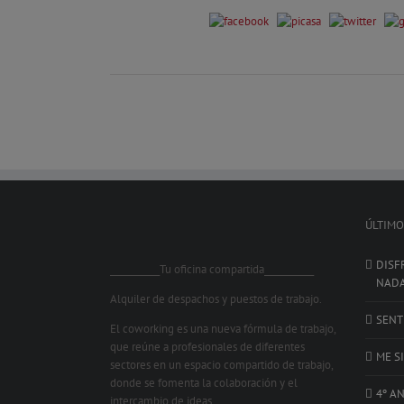
ÚLTIMO
DISF
___________Tu oficina compartida___________
NAD
Alquiler de despachos y puestos de trabajo.
SENT
El coworking es una nueva fórmula de trabajo,
que reúne a profesionales de diferentes
ME S
sectores en un espacio compartido de trabajo,
donde se fomenta la colaboración y el
4º A
intercambio de ideas.