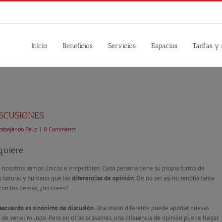
Inicio
Beneficios
Servicios
Espacios
Tarifas y
ISCUSIONES
rabajando Feliz
|
0 Comments
quiere.
nosotros somos únicos e irrepetibles. Cada persona tiene su propia forma de
ás natural y humano que las
diferencias de opinión
. De no ser así no tendría tanta
 con los demás, ¿no crees?
sacuerdo es sinónimo de discusión
. Una visión diferente puede aportar nuevas
 de ver el mundo. Pero en otras ocasiones, una diferencia de opinión puede llegar