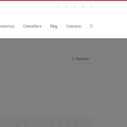
Facebook
Twitter
YouTube
Instagram
Google+
 reservas
Coworkers
Blog
Contacto
Previous
Facebook
Twitter
Linkedin
Reddit
Tumblr
Google+
Pinterest
Vk
Email