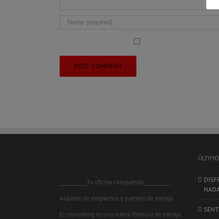
ÚLTIMO
DISF
___________Tu oficina compartida___________
NAD
Alquiler de despachos y puestos de trabajo.
SENT
El coworking es una nueva fórmula de trabajo,