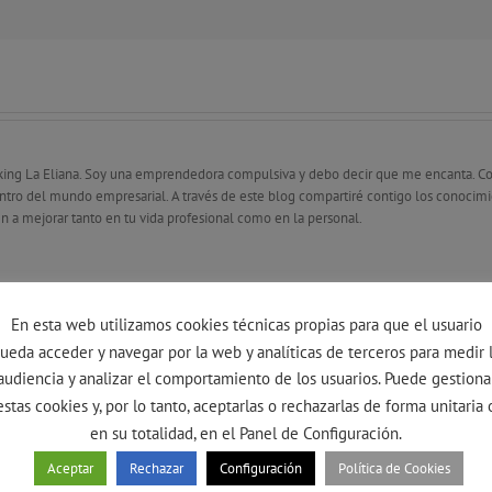
king La Eliana. Soy una emprendedora compulsiva y debo decir que me encanta. C
dentro del mundo empresarial. A través de este blog compartiré contigo los conoci
n a mejorar tanto en tu vida profesional como en la personal.
En esta web utilizamos cookies técnicas propias para que el usuario
ueda acceder y navegar por la web y analíticas de terceros para medir 
audiencia y analizar el comportamiento de los usuarios. Puede gestiona
estas cookies y, por lo tanto, aceptarlas o rechazarlas de forma unitaria 
en su totalidad, en el Panel de Configuración.
Aceptar
Rechazar
Configuración
Política de Cookies