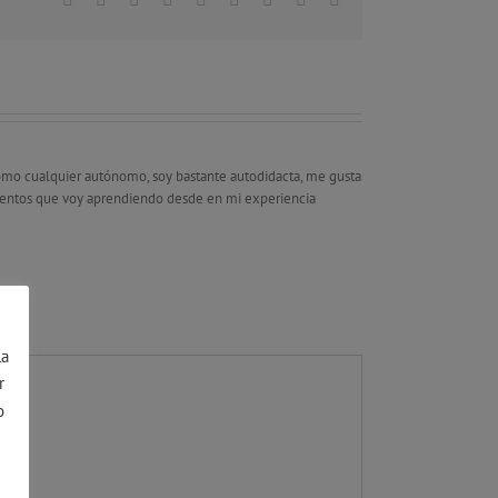
omo cualquier autónomo, soy bastante autodidacta, me gusta
mientos que voy aprendiendo desde en mi experiencia
la
r
o