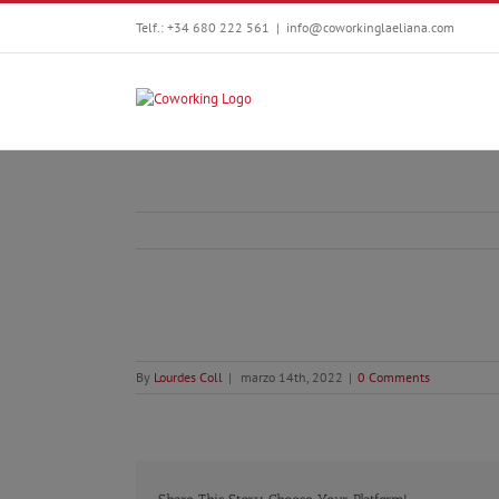
Telf.: +34 680 222 561
|
info@coworkinglaeliana.com
By
Lourdes Coll
|
marzo 14th, 2022
|
0 Comments