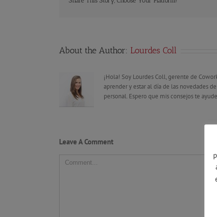
Share This Story, Choose Your Platform!
About the Author:
Lourdes Coll
¡Hola! Soy Lourdes Coll, gerente de Cowor
aprender y estar al día de las novedades 
personal. Espero que mis consejos te ayude
Leave A Comment
p
Comment