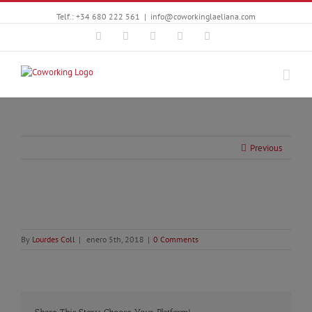
Telf.: +34 680 222 561
|
info@coworkinglaeliana.com
Facebook
Twitter
YouTube
Instagram
Google+
Previous
By
Lourdes Coll
|
enero 5th, 2018
|
0 Comments