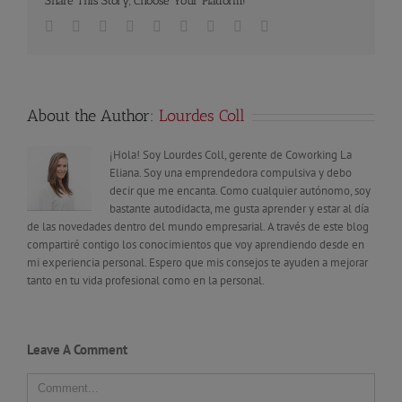
Share This Story, Choose Your Platform!
Facebook
Twitter
Linkedin
Reddit
Tumblr
Google+
Pinterest
Vk
Email
About the Author:
Lourdes Coll
¡Hola! Soy Lourdes Coll, gerente de Coworking La
Eliana. Soy una emprendedora compulsiva y debo
decir que me encanta. Como cualquier autónomo, soy
bastante autodidacta, me gusta aprender y estar al día
de las novedades dentro del mundo empresarial. A través de este blog
compartiré contigo los conocimientos que voy aprendiendo desde en
mi experiencia personal. Espero que mis consejos te ayuden a mejorar
tanto en tu vida profesional como en la personal.
Leave A Comment
Comment