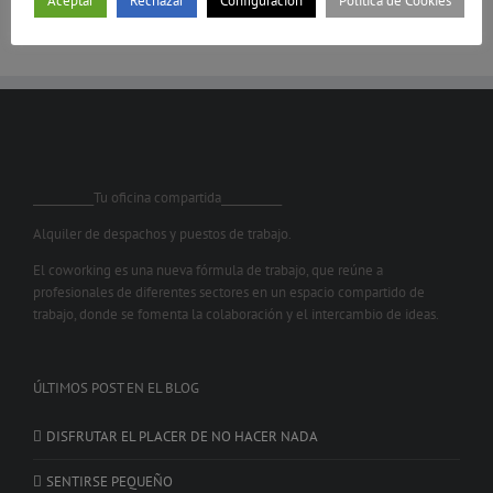
Aceptar
Rechazar
Configuración
Política de Cookies
___________Tu oficina compartida___________
Alquiler de despachos y puestos de trabajo.
El coworking es una nueva fórmula de trabajo, que reúne a
profesionales de diferentes sectores en un espacio compartido de
trabajo, donde se fomenta la colaboración y el intercambio de ideas.
ÚLTIMOS POST EN EL BLOG
DISFRUTAR EL PLACER DE NO HACER NADA
SENTIRSE PEQUEÑO