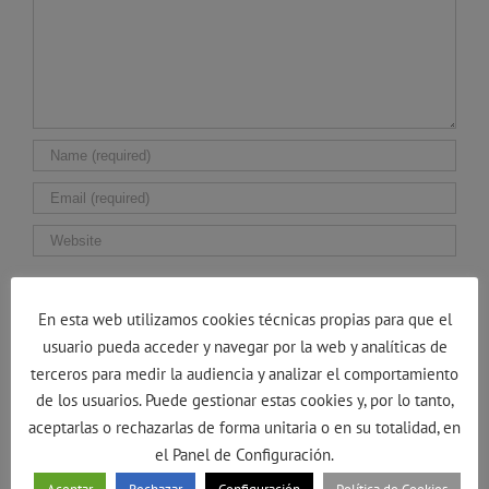
Guarda mi nombre, correo electrónico y web en
este navegador para la próxima vez que comente.
En esta web utilizamos cookies técnicas propias para que el
usuario pueda acceder y navegar por la web y analíticas de
terceros para medir la audiencia y analizar el comportamiento
de los usuarios. Puede gestionar estas cookies y, por lo tanto,
aceptarlas o rechazarlas de forma unitaria o en su totalidad, en
el Panel de Configuración.