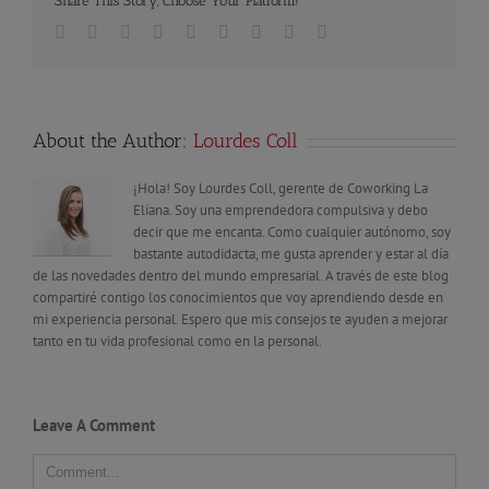
Share This Story, Choose Your Platform!
Facebook
Twitter
Linkedin
Reddit
Tumblr
Google+
Pinterest
Vk
Email
About the Author:
Lourdes Coll
¡Hola! Soy Lourdes Coll, gerente de Coworking La
Eliana. Soy una emprendedora compulsiva y debo
decir que me encanta. Como cualquier autónomo, soy
bastante autodidacta, me gusta aprender y estar al día
de las novedades dentro del mundo empresarial. A través de este blog
compartiré contigo los conocimientos que voy aprendiendo desde en
mi experiencia personal. Espero que mis consejos te ayuden a mejorar
tanto en tu vida profesional como en la personal.
Leave A Comment
Comment