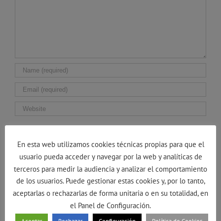
Guarda mi nombre, correo electrónico y web en
este navegador para la próxima vez que comente.
En esta web utilizamos cookies técnicas propias para que el
usuario pueda acceder y navegar por la web y analíticas de
terceros para medir la audiencia y analizar el comportamiento
de los usuarios. Puede gestionar estas cookies y, por lo tanto,
aceptarlas o rechazarlas de forma unitaria o en su totalidad, en
el Panel de Configuración.