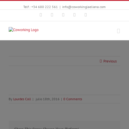
Telf.: +34 680 222 561
|
info@coworkinglaeliana.com
Facebook
Twitter
YouTube
Instagram
Google+
Previous
By
Lourdes Coll
|
julio 18th, 2016
|
0 Comments