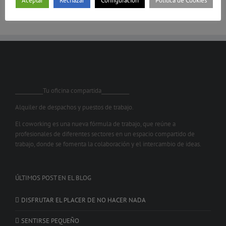
Aceptar
Rechazar
Configuración
Política de Cookies
___________Tu oficina compartida___________
Alquiler de despachos y puestos de trabajo.
El coworking es una nueva fórmula de trabajo, que reúne a
profesionales de diferentes sectores en un espacio compartido de
trabajo, donde se fomenta la colaboración y el intercambio de ideas.
ÚLTIMOS POST EN EL BLOG
DISFRUTAR EL PLACER DE NO HACER NADA
SENTIRSE PEQUEÑO