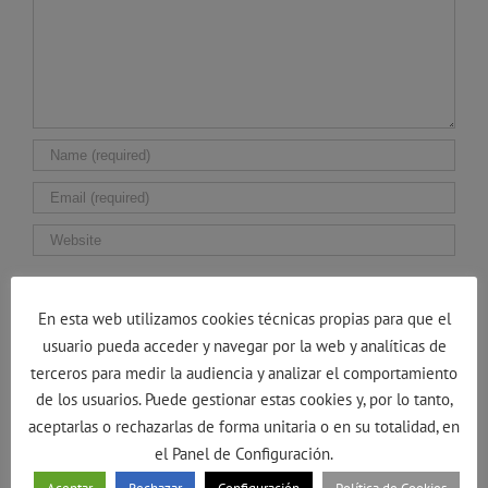
Guarda mi nombre, correo electrónico y web en
este navegador para la próxima vez que comente.
En esta web utilizamos cookies técnicas propias para que el
usuario pueda acceder y navegar por la web y analíticas de
terceros para medir la audiencia y analizar el comportamiento
de los usuarios. Puede gestionar estas cookies y, por lo tanto,
aceptarlas o rechazarlas de forma unitaria o en su totalidad, en
el Panel de Configuración.