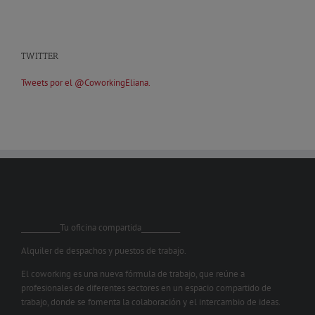
TWITTER
Tweets por el @CoworkingEliana.
___________Tu oficina compartida___________
Alquiler de despachos y puestos de trabajo.
El coworking es una nueva fórmula de trabajo, que reúne a
profesionales de diferentes sectores en un espacio compartido de
trabajo, donde se fomenta la colaboración y el intercambio de ideas.