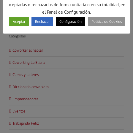
aceptarlas o rechazarlas de forma unitaria o en su totalidad, en
el Panel de Configuración.
Aceptar
Rechazar
Configuración
Política de Cookies
Categorías
Coworker al habla!
Coworking La Eliana
Cursos y talleres
Diccionario coworkero
Emprendedores
Eventos
Trabajando Feliz