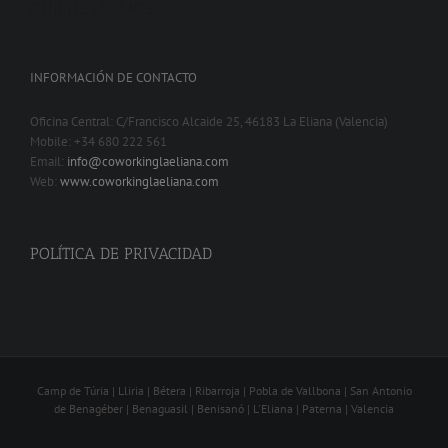
QUIENES SOMOS
INFORMACIÓN DE CONTACTO
Oficina Central: C/Francisco Alcaide 25, 46183 La Eliana (Valencia)
Mobile: +34 680 222 561
Email:
info@coworkinglaeliana.com
Web:
www.coworkinglaeliana.com
POLÍTICA DE PRIVACIDAD
Camp de Túria | Lliria | Bétera | Ribarroja | Pobla de Vallbona | San Antonio
de Benagéber | Benaguasil | Benisanó | L'Eliana | Paterna | Valencia