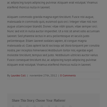
ac adipiscing turpis adipiscing pulvinar. Aliquam erat volutpat. Vivamus
eleifend rhoncus nulla in laoreet.
Aliquam commodo gravida magna eget tincidunt. Fusce nisi augue,
malesuada in commodo quis, euismod quis orci. Integer vitae nisl non
augue ullamcorper blandit. Donec vitae nibh ipsum, vitae semper orci.
Nunc sed elit in nulla auctor imperdiet. Ut a nisl sit amet odio accumsan
laoreet. Sed pharetra lectus in arcu pellentesque et iaculis justo
pellentesque. Etiam laoreet sodales sapien, id congue magna
malesuada ut. Class aptent taciti sociosqu ad litora torquent per conubia
nostra, per inceptos himenaeos.Vestibulum tortor nisi, egestas eget
molestie tincidunt, tempus sed justo. Vestibulum ultricies auctor varius.
Fusce consequat tincidunt dui, ac adipiscing turpis adipiscing pulvinar.
Aliquam erat volutpat. Vivamus eleifend rhoncus nulla in laoreet.
By
Lourdes Coll
|
noviembre 27th, 2012
|
0 Comments
Share This Story, Choose Your Platform!