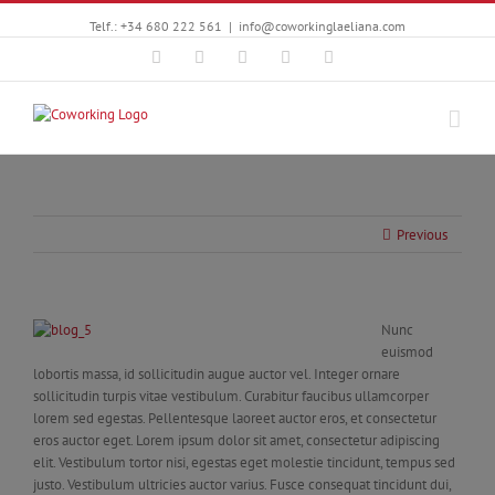
Telf.: +34 680 222 561
|
info@coworkinglaeliana.com
Facebook
Twitter
YouTube
Instagram
Google+
Previous
Nunc
euismod
lobortis massa, id sollicitudin augue auctor vel. Integer ornare
sollicitudin turpis vitae vestibulum. Curabitur faucibus ullamcorper
lorem sed egestas. Pellentesque laoreet auctor eros, et consectetur
eros auctor eget. Lorem ipsum dolor sit amet, consectetur adipiscing
elit. Vestibulum tortor nisi, egestas eget molestie tincidunt, tempus sed
justo. Vestibulum ultricies auctor varius. Fusce consequat tincidunt dui,