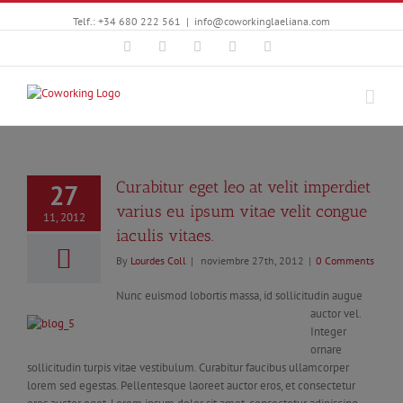
Telf.: +34 680 222 561
|
info@coworkinglaeliana.com
Facebook
Twitter
YouTube
Instagram
Google+
Curabitur eget leo at velit imperdiet
27
varius eu ipsum vitae velit congue
11, 2012
iaculis vitaes.
By
Lourdes Coll
|
noviembre 27th, 2012
|
0 Comments
Nunc euismod lobortis massa, id sollicitudin augue
auctor vel.
Integer
ornare
sollicitudin turpis vitae vestibulum. Curabitur faucibus ullamcorper
lorem sed egestas. Pellentesque laoreet auctor eros, et consectetur