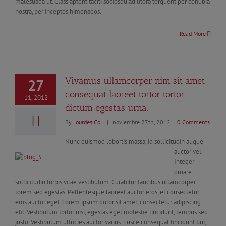
malesuada ut. Class aptent taciti sociosqu ad litora torquent per conubia
nostra, per inceptos himenaeos.
Read More
Vivamus ullamcorper nim sit amet
27
consequat laoreet tortor tortor
11, 2012
dictum egestas urna.
By
Lourdes Coll
|
noviembre 27th, 2012
|
0 Comments
Nunc euismod lobortis massa, id sollicitudin augue
auctor vel.
Integer
ornare
sollicitudin turpis vitae vestibulum. Curabitur faucibus ullamcorper
lorem sed egestas. Pellentesque laoreet auctor eros, et consectetur
eros auctor eget. Lorem ipsum dolor sit amet, consectetur adipiscing
elit. Vestibulum tortor nisi, egestas eget molestie tincidunt, tempus sed
justo. Vestibulum ultricies auctor varius. Fusce consequat tincidunt dui,