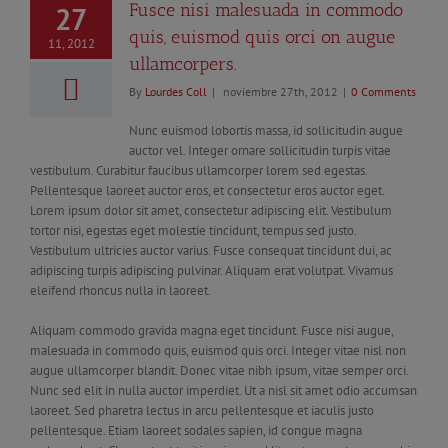
Fusce nisi malesuada in commodo
27
quis, euismod quis orci on augue
11, 2012
ullamcorpers.
By
Lourdes Coll
|
noviembre 27th, 2012
|
0 Comments
Nunc euismod lobortis massa, id sollicitudin augue
auctor vel. Integer ornare sollicitudin turpis vitae
vestibulum. Curabitur faucibus ullamcorper lorem sed egestas.
Pellentesque laoreet auctor eros, et consectetur eros auctor eget.
Lorem ipsum dolor sit amet, consectetur adipiscing elit. Vestibulum
tortor nisi, egestas eget molestie tincidunt, tempus sed justo.
Vestibulum ultricies auctor varius. Fusce consequat tincidunt dui, ac
adipiscing turpis adipiscing pulvinar. Aliquam erat volutpat. Vivamus
eleifend rhoncus nulla in laoreet.
Aliquam commodo gravida magna eget tincidunt. Fusce nisi augue,
malesuada in commodo quis, euismod quis orci. Integer vitae nisl non
augue ullamcorper blandit. Donec vitae nibh ipsum, vitae semper orci.
Nunc sed elit in nulla auctor imperdiet. Ut a nisl sit amet odio accumsan
laoreet. Sed pharetra lectus in arcu pellentesque et iaculis justo
pellentesque. Etiam laoreet sodales sapien, id congue magna