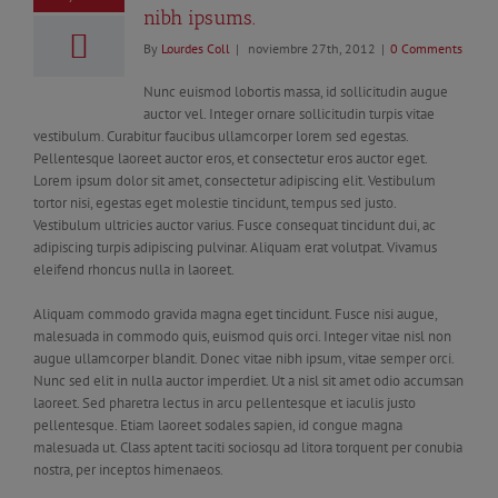
nibh ipsums.
By
Lourdes Coll
|
noviembre 27th, 2012
|
0 Comments
Nunc euismod lobortis massa, id sollicitudin augue
auctor vel. Integer ornare sollicitudin turpis vitae
vestibulum. Curabitur faucibus ullamcorper lorem sed egestas.
Pellentesque laoreet auctor eros, et consectetur eros auctor eget.
Lorem ipsum dolor sit amet, consectetur adipiscing elit. Vestibulum
tortor nisi, egestas eget molestie tincidunt, tempus sed justo.
Vestibulum ultricies auctor varius. Fusce consequat tincidunt dui, ac
adipiscing turpis adipiscing pulvinar. Aliquam erat volutpat. Vivamus
eleifend rhoncus nulla in laoreet.
Aliquam commodo gravida magna eget tincidunt. Fusce nisi augue,
malesuada in commodo quis, euismod quis orci. Integer vitae nisl non
augue ullamcorper blandit. Donec vitae nibh ipsum, vitae semper orci.
Nunc sed elit in nulla auctor imperdiet. Ut a nisl sit amet odio accumsan
laoreet. Sed pharetra lectus in arcu pellentesque et iaculis justo
pellentesque. Etiam laoreet sodales sapien, id congue magna
malesuada ut. Class aptent taciti sociosqu ad litora torquent per conubia
nostra, per inceptos himenaeos.