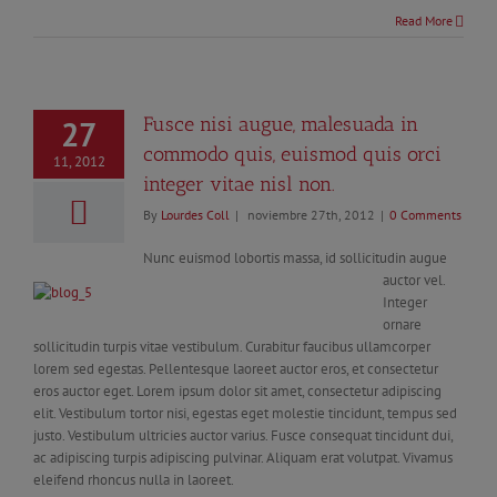
Read More
Fusce nisi augue, malesuada in
27
commodo quis, euismod quis orci
11, 2012
integer vitae nisl non.
By
Lourdes Coll
|
noviembre 27th, 2012
|
0 Comments
Nunc euismod lobortis massa, id sollicitudin augue
auctor vel.
Integer
ornare
sollicitudin turpis vitae vestibulum. Curabitur faucibus ullamcorper
lorem sed egestas. Pellentesque laoreet auctor eros, et consectetur
eros auctor eget. Lorem ipsum dolor sit amet, consectetur adipiscing
elit. Vestibulum tortor nisi, egestas eget molestie tincidunt, tempus sed
justo. Vestibulum ultricies auctor varius. Fusce consequat tincidunt dui,
ac adipiscing turpis adipiscing pulvinar. Aliquam erat volutpat. Vivamus
eleifend rhoncus nulla in laoreet.