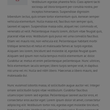
Vestibulum egestas pharetra felis. Class aptent taciti
sociosqu ad litora torquent per conubia nostra, per
inceptos himenaeos. Suspendisse dignissim
bibendum lectus, quis ornare tortor elementum quis. Aenean semper
vehicula elementum. Nulla massa est, faucibus non semper quis,
laoreet et sapien. Suspendisse massa odio, aliquet nec commodo et,
venenatis ut velit. Pellentesque mauris lorem, dictum vitae feugiat quis,
placerat vitae eros. Vestibulum quis purus vel urna convallis faucibus.
Etiam vel mauris nisi, non vehicula est. Pellentesque habitant morbi
tristique senectus et netus et malesuada fames ac turpis egestas.
Aliquam leo lorem, tincidunt sed molestie id, egestas feugiat quam.
Aliquam sed ipsum non nulla tempus mollis elementum ac dolor.
Curabitur ac metus et enim pellentesque pellentesque. Nunc ultrices,
felis elementum iaculis semper, libero turpis semper erat, in dapibus
nisi urna vel mi. Nulla sed nibh libero. Maecenas a libero mauris, sed
malesuada dui.
Nunc euismod lobortis massa, id sollicitudin augue auctor vel. Integer
ornare sollicitudin turpis vitae vestibulum. Curabitur faucibus
ullamcorper lorem sed egestas. Pellentesque laoreet auctor eros, et
consectetur eros auctor eget. Lorem ipsum dolor sit amet, consectetur
adipiscing elit. Vestibulum tortor nisi, egestas eget molestie tincidunt,
tempus sed justo. Vestibulum ultricies auctor varius. Fusce consequat