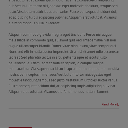
eros auctor eget. Lorem ipsum dolor sit amet, consectetur adipiscing
elit. Vestibulum tortor nisi, egestas eget molestie tincidunt, tempus sed
justo. Vestibulum ultricies auctor varius. Fusce consequat tincidunt dui,
ac adipiscing turpis adipiscing pulvinar. Aliquam erat volutpat. Vivamus
eleifend rhoncus nulla in laoreet.
Aliquam commodo gravida magna eget tincidunt. Fusce nisi augue,
malesuada in commodo quis, euismod quis orci. Integer vitae nisl non
augue ullamcorper blandit. Donec vitae nibh ipsum, vitae semper orci.
Nunc sed elit in nulla auctor imperdiet. Ut a nisl sit amet odio accumsan
laoreet. Sed pharetra lectus in arcu pellentesque et iaculis justo
pellentesque. Etiam laoreet sodales sapien, id congue magna
malesuada ut. Class aptent taciti sociosqu ad litora torquent per conubia
nostra, per inceptos himenaeos.Vestibulum tortor nisi, egestas eget
molestie tincidunt, tempus sed justo. Vestibulum ultricies auctor varius.
Fusce consequat tincidunt dui, ac adipiscing turpis adipiscing pulvinar.
Aliquam erat volutpat. Vivamus eleifend rhoncus nulla in laoreet.
Read More