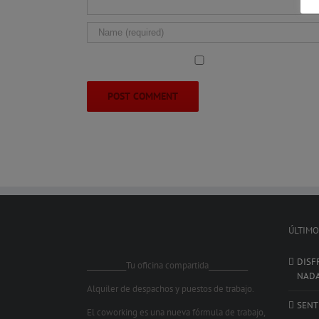
ÚLTIMO
DISF
___________Tu oficina compartida___________
NAD
Alquiler de despachos y puestos de trabajo.
SENT
El coworking es una nueva fórmula de trabajo,