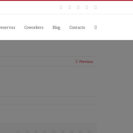
Facebook
Twitter
YouTube
Instagram
Google+
 reservas
Coworkers
Blog
Contacto
Previous
Facebook
Twitter
Linkedin
Reddit
Tumblr
Google+
Pinterest
Vk
Email