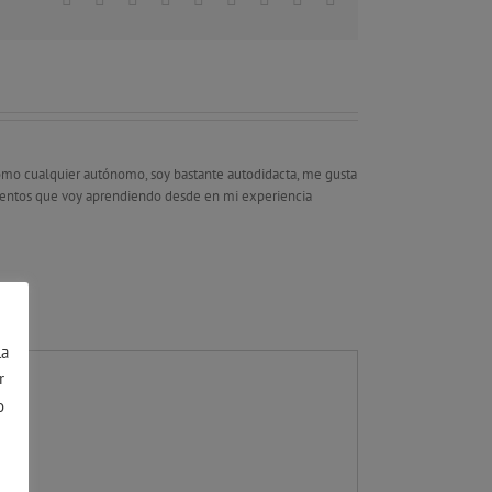
omo cualquier autónomo, soy bastante autodidacta, me gusta
mientos que voy aprendiendo desde en mi experiencia
la
r
o