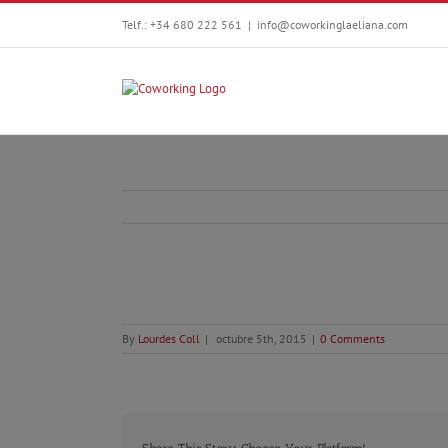
Telf.: +34 680 222 561
|
info@coworkinglaeliana.com
By
Lourdes Coll
|
octubre 5th, 2015
|
0 Comments