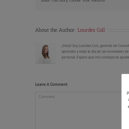
Share This Story, Choose Your Platform!
About the Author:
Lourdes Coll
¡Hola! Soy Lourdes Coll, gerente de Cowor
aprender y estar al día de las novedades 
personal. Espero que mis consejos te ayude
Leave A Comment
p
Comment