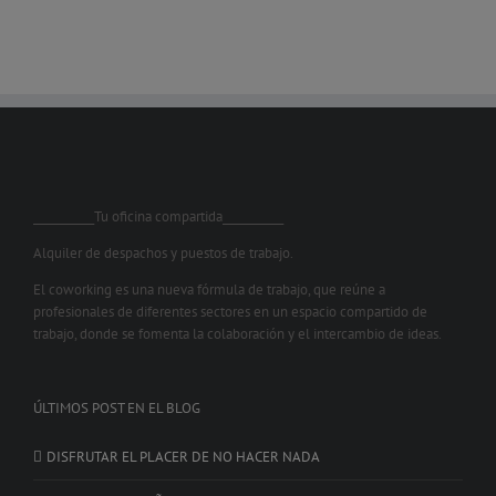
___________Tu oficina compartida___________
Alquiler de despachos y puestos de trabajo.
El coworking es una nueva fórmula de trabajo, que reúne a
profesionales de diferentes sectores en un espacio compartido de
trabajo, donde se fomenta la colaboración y el intercambio de ideas.
ÚLTIMOS POST EN EL BLOG
DISFRUTAR EL PLACER DE NO HACER NADA