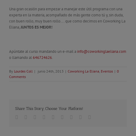
Una gran ocasión para empezar a manejar este útil programa con una
experta en la materia, acompañado de más gente como tú y, sin duda,
con buen rollo, muy buen rollo…. que como decimos en Coworking La
Eliana,
JUNTOS ES MEJOR!
Apúntate al curso mandando un e-mail a
info@coworkinglaeliana.com
o llamando al
646724626
.
By
Lourdes Coll
|
junio 24th, 2013
|
Coworking La Eliana
,
Eventos
|
0
Comments
Share This Story, Choose Your Platform!
Facebook
Twitter
Linkedin
Reddit
Tumblr
Google+
Pinterest
Vk
Email