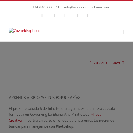
Telf.: +34 680 222 561
|
info@coworkinglaeliana.com
Facebook
Twitter
YouTube
Instagram
Google+
Previous
Next
APRENDE A RETOCAR TUS FOTOGRAFÍAS
El próximo sábado 6 de Julio tendrá lugar nuestra primera cápsula
formativa en Coworking La Eliana. Ana Miralles, de
Mirada
Creativa
impartirá un curso en el que aprenderemos las
nociones
básicas para manejarnos con Photoshop
.