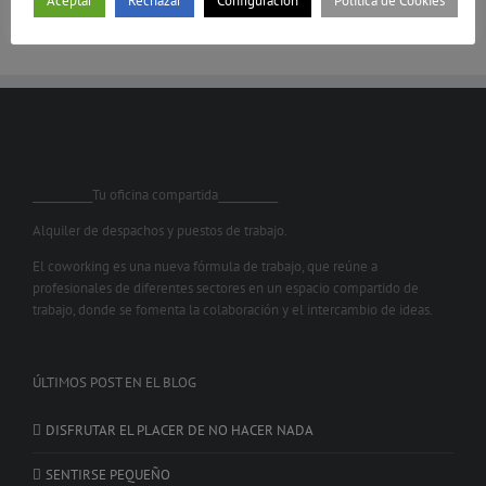
Aceptar
Rechazar
Configuración
Política de Cookies
___________Tu oficina compartida___________
Alquiler de despachos y puestos de trabajo.
El coworking es una nueva fórmula de trabajo, que reúne a
profesionales de diferentes sectores en un espacio compartido de
trabajo, donde se fomenta la colaboración y el intercambio de ideas.
ÚLTIMOS POST EN EL BLOG
DISFRUTAR EL PLACER DE NO HACER NADA
SENTIRSE PEQUEÑO