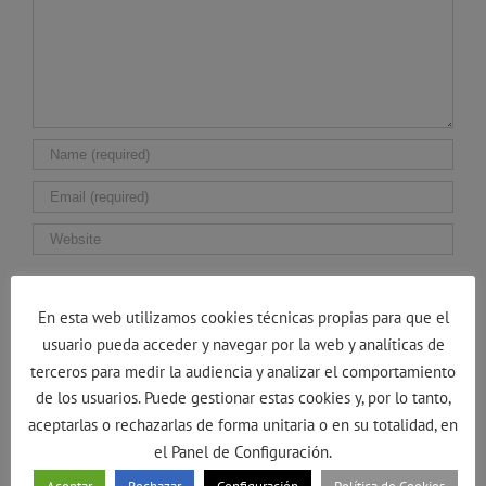
Guarda mi nombre, correo electrónico y web en
este navegador para la próxima vez que comente.
En esta web utilizamos cookies técnicas propias para que el
usuario pueda acceder y navegar por la web y analíticas de
terceros para medir la audiencia y analizar el comportamiento
de los usuarios. Puede gestionar estas cookies y, por lo tanto,
aceptarlas o rechazarlas de forma unitaria o en su totalidad, en
el Panel de Configuración.