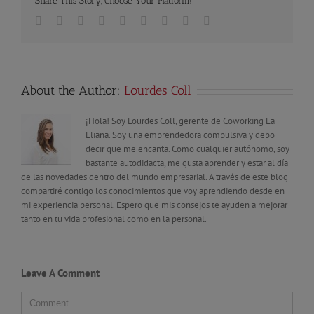
Share This Story, Choose Your Platform!
Facebook
Twitter
Linkedin
Reddit
Tumblr
Google+
Pinterest
Vk
Email
About the Author:
Lourdes Coll
¡Hola! Soy Lourdes Coll, gerente de Coworking La
Eliana. Soy una emprendedora compulsiva y debo
decir que me encanta. Como cualquier autónomo, soy
bastante autodidacta, me gusta aprender y estar al día
de las novedades dentro del mundo empresarial. A través de este blog
compartiré contigo los conocimientos que voy aprendiendo desde en
mi experiencia personal. Espero que mis consejos te ayuden a mejorar
tanto en tu vida profesional como en la personal.
Leave A Comment
Comment