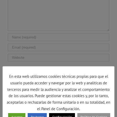
Guarda mi nombre, correo electrónico y web en
este navegador para la próxima vez que comente.
En esta web utilizamos cookies técnicas propias para que el
usuario pueda acceder y navegar por la web y analíticas de
terceros para medir la audiencia y analizar el comportamiento
de los usuarios. Puede gestionar estas cookies y, por lo tanto,
aceptarlas o rechazarlas de forma unitaria o en su totalidad, en
el Panel de Configuración.