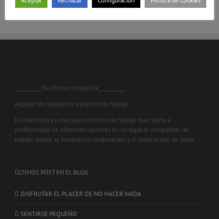
Aceptar
Rechazar
Configuración
Política de Cookies
___________Tu oficina compartida___________
Alquiler de despachos y puestos de trabajo.
El coworking es una nueva fórmula de trabajo, que reúne a
profesionales de diferentes sectores en un espacio compartido de
trabajo, donde se fomenta la colaboración y el intercambio de ideas.
ÚLTIMOS POST EN EL BLOG
DISFRUTAR EL PLACER DE NO HACER NADA
SENTIRSE PEQUEÑO