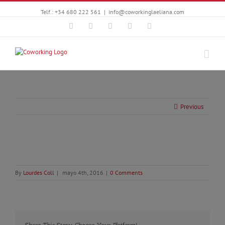
Telf.: +34 680 222 561
|
info@coworkinglaeliana.com
Facebook
Twitter
YouTube
Instagram
Google+
Previous
By
Lourdes Coll
|
mayo 4th, 2016
|
0 Comments