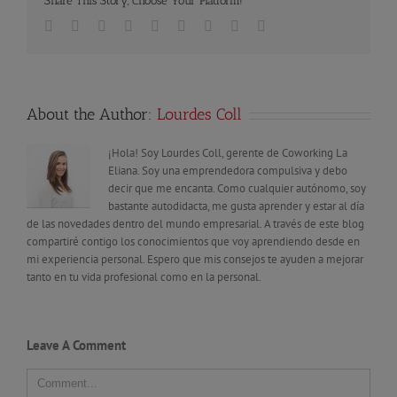
Share This Story, Choose Your Platform!
Facebook
Twitter
Linkedin
Reddit
Tumblr
Google+
Pinterest
Vk
Email
About the Author:
Lourdes Coll
¡Hola! Soy Lourdes Coll, gerente de Coworking La
Eliana. Soy una emprendedora compulsiva y debo
decir que me encanta. Como cualquier autónomo, soy
bastante autodidacta, me gusta aprender y estar al día
de las novedades dentro del mundo empresarial. A través de este blog
compartiré contigo los conocimientos que voy aprendiendo desde en
mi experiencia personal. Espero que mis consejos te ayuden a mejorar
tanto en tu vida profesional como en la personal.
Leave A Comment
Comment