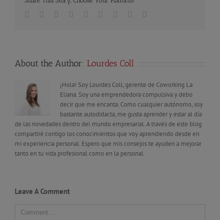
Share This Story, Choose Your Platform!
Facebook
Twitter
Linkedin
Reddit
Tumblr
Google+
Pinterest
Vk
Email
About the Author:
Lourdes Coll
¡Hola! Soy Lourdes Coll, gerente de Coworking La
Eliana. Soy una emprendedora compulsiva y debo
decir que me encanta. Como cualquier autónomo, soy
bastante autodidacta, me gusta aprender y estar al día
de las novedades dentro del mundo empresarial. A través de este blog
compartiré contigo los conocimientos que voy aprendiendo desde en
mi experiencia personal. Espero que mis consejos te ayuden a mejorar
tanto en tu vida profesional como en la personal.
Leave A Comment
Comment