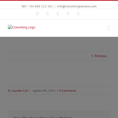
Telf.: +34 680 222 561
|
info@coworkinglaeliana.com
Facebook
Twitter
YouTube
Instagram
Google+
Previous
By
Lourdes Coll
|
agosto 4th, 2015
|
0 Comments