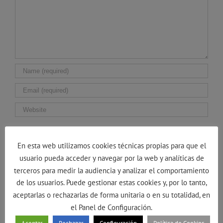
Guarda mi nombre, correo electrónico y web en
este navegador para la próxima vez que comente.
En esta web utilizamos cookies técnicas propias para que el
usuario pueda acceder y navegar por la web y analíticas de
terceros para medir la audiencia y analizar el comportamiento
de los usuarios. Puede gestionar estas cookies y, por lo tanto,
aceptarlas o rechazarlas de forma unitaria o en su totalidad, en
el Panel de Configuración.