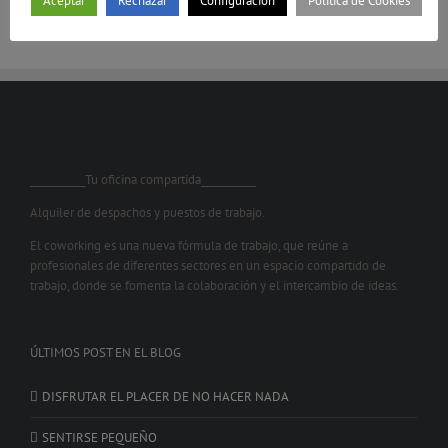
Aceptar
Rechazar
Configuración
Política de Cookies
___________Tu oficina compartida___________
Alquiler de despachos y puestos de trabajo.
El coworking es una nueva fórmula de trabajo, que reúne a
profesionales de diferentes sectores en un espacio compartido de
trabajo, donde se fomenta la colaboración y el intercambio de ideas.
ÚLTIMOS POST EN EL BLOG
DISFRUTAR EL PLACER DE NO HACER NADA
SENTIRSE PEQUEÑO