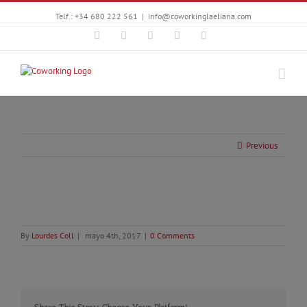
Telf.: +34 680 222 561
|
info@coworkinglaeliana.com
Facebook
Twitter
YouTube
Instagram
Google+
Previous
By
Lourdes Coll
|
mayo 4th, 2017
|
0 Comments