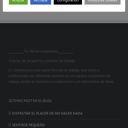
Aceptar
Rechazar
Configuración
Política de Cookies
___________Tu oficina compartida___________
Alquiler de despachos y puestos de trabajo.
El coworking es una nueva fórmula de trabajo, que reúne a
profesionales de diferentes sectores en un espacio compartido de
trabajo, donde se fomenta la colaboración y el intercambio de ideas.
ÚLTIMOS POST EN EL BLOG
DISFRUTAR EL PLACER DE NO HACER NADA
SENTIRSE PEQUEÑO