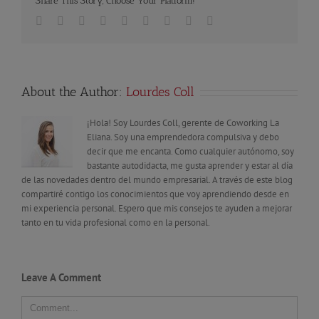
Share This Story, Choose Your Platform!
Facebook
Twitter
Linkedin
Reddit
Tumblr
Google+
Pinterest
Vk
Email
About the Author:
Lourdes Coll
¡Hola! Soy Lourdes Coll, gerente de Coworking La
Eliana. Soy una emprendedora compulsiva y debo
decir que me encanta. Como cualquier autónomo, soy
bastante autodidacta, me gusta aprender y estar al día
de las novedades dentro del mundo empresarial. A través de este blog
compartiré contigo los conocimientos que voy aprendiendo desde en
mi experiencia personal. Espero que mis consejos te ayuden a mejorar
tanto en tu vida profesional como en la personal.
Leave A Comment
Comment