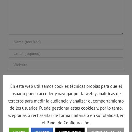
Guarda mi nombre, correo electrónico y web en
este navegador para la próxima vez que comente.
En esta web utilizamos cookies técnicas propias para que el
usuario pueda acceder y navegar por la web y analíticas de
terceros para medir la audiencia y analizar el comportamiento
de los usuarios. Puede gestionar estas cookies y, por lo tanto,
aceptarlas o rechazarlas de forma unitaria o en su totalidad, en
el Panel de Configuración.