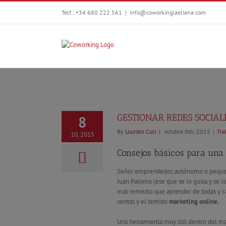
Telf.: +34 680 222 561
|
info@coworkinglaeliana.com
GESTIONAR REDES SOCIAL
8
By
Lourdes Coll
|
octubre 8th, 2015
|
Tra
10, 2015
Consejos básicos para una 
Señor emprendedor, autónomo o pequeño
Juan Palomo (ese que se lo guisa y se
más remedio que aprender de todas y cad
ventas y el temido
marketing online.
Una herramienta muy útil dentro del ma