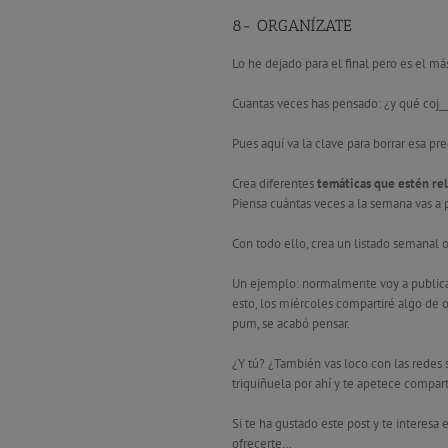
8- ORGANÍZATE
Lo he dejado para el final pero es el m
Cuantas veces has pensado: ¿y qué coj_
Pues aquí va la clave para borrar esa pr
Crea diferentes
temáticas que estén re
Piensa cuántas veces a la semana vas a 
Con todo ello, crea un listado semanal 
Un ejemplo: normalmente voy a publicar 
esto, los miércoles compartiré algo de 
pum, se acabó pensar.
¿Y tú? ¿También vas loco con las redes s
triquiñuela por ahí y te apetece compart
Si te ha gustado este post y te interes
ofrecerte…