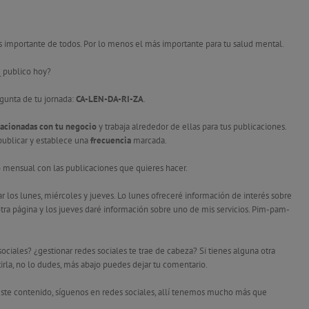
ás importante de todos. Por lo menos el más importante para tu salud mental.
_ publico hoy?
egunta de tu jornada:
CA-LEN-DA-RI-ZA
.
lacionadas con tu negocio
y trabaja alrededor de ellas para tus publicaciones.
publicar y establece una
frecuencia
marcada.
o mensual con las publicaciones que quieres hacer.
los lunes, miércoles y jueves. Lo lunes ofreceré información de interés sobre
otra página y los jueves daré información sobre uno de mis servicios. Pim-pam-
ociales? ¿gestionar redes sociales te trae de cabeza? Si tienes alguna otra
irla, no lo dudes, más abajo puedes dejar tu comentario.
a este contenido, síguenos en redes sociales, allí tenemos mucho más que