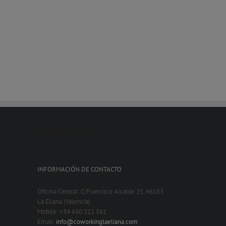
QUIENES SOMOS
INFORMACIÓN DE CONTACTO
Oficina Central: C/Francisco Alcaide 25, 46183
La Eliana (Valencia)
Mobile: +34 680 222 561
Email:
info@coworkinglaeliana.com