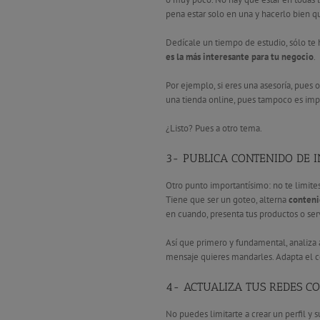
pena estar solo en una y hacerlo bien 
Dedícale un tiempo de estudio, sólo te 
es la más interesante para tu negocio
.
Por ejemplo, si eres una asesoría, pues o
una tienda online, pues tampoco es impr
¿Listo? Pues a otro tema.
3- PUBLICA CONTENIDO DE I
Otro punto importantísimo: no te limit
Tiene que ser un goteo, alterna
conteni
en cuando, presenta tus productos o serv
Así que primero y fundamental, analiza a 
mensaje quieres mandarles. Adapta el co
4- ACTUALIZA TUS REDES C
No puedes limitarte a crear un perfil y