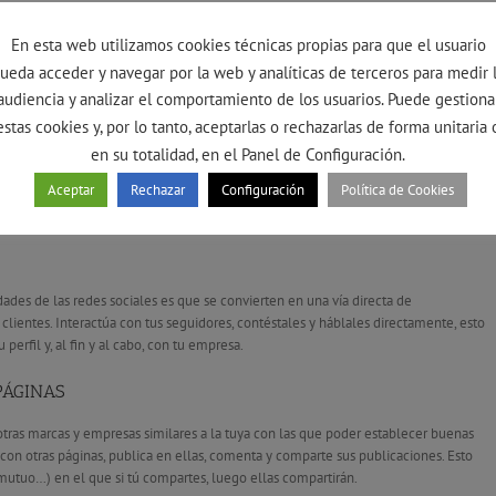
ede pensar que ya no estás en activo.
En esta web utilizamos cookies técnicas propias para que el usuario
ecuencia
, actualiza de vez en cuando las fotos de portada y mantén una línea clara
ueda acceder y navegar por la web y analíticas de terceros para medir 
audiencia y analizar el comportamiento de los usuarios. Puede gestiona
 CADA RED
estas cookies y, por lo tanto, aceptarlas o rechazarlas de forma unitaria 
en su totalidad, en el Panel de Configuración.
e falta estar en todas, pero en las que estés hazlo bien. Conoce el formato de
texto, imágenes, hastags y demás). No te limites a copiar-pegar de una a otra
Aceptar
Rechazar
Configuración
Política de Cookies
 atractivo.
ades de las redes sociales es que se convierten en una vía directa de
clientes. Interactúa con tus seguidores, contéstales y háblales directamente, esto
perfil y, al fin y al cabo, con tu empresa.
PÁGINAS
 otras marcas y empresas similares a la tuya con las que poder establecer buenas
a con otras páginas, publica en ellas, comenta y comparte sus publicaciones. Esto
 mutuo…) en el que si tú compartes, luego ellas compartirán.