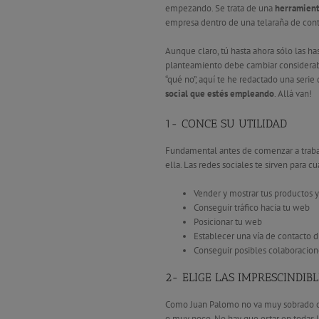
empezando. Se trata de una
herramient
empresa dentro de una telaraña de cont
Aunque claro, tú hasta ahora sólo las ha
planteamiento debe cambiar considerab
“qué no”, aquí te he redactado una serie
social que estés empleando
. Allá van!
1- CONCE SU UTILIDAD
Fundamental antes de comenzar a trabaj
ella. Las redes sociales te sirven para c
Vender y mostrar tus productos y
Conseguir tráfico hacia tu web
Posicionar tu web
Establecer una vía de contacto d
Conseguir posibles colaboracion
2- ELIGE LAS IMPRESCINDIBL
Como Juan Palomo no va muy sobrado de 
o muy poco. No hay que estar en todas la