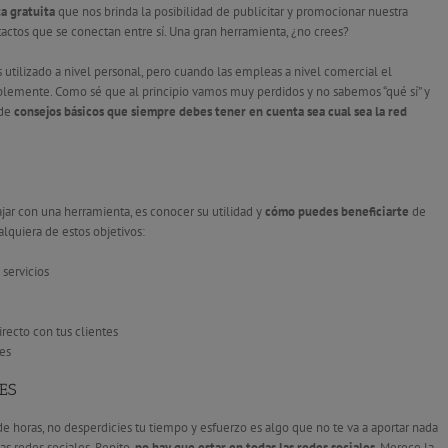
a gratuita
que nos brinda la posibilidad de publicitar y promocionar nuestra
actos que se conectan entre sí. Una gran herramienta, ¿no crees?
s utilizado a nivel personal, pero cuando las empleas a nivel comercial el
lemente. Como sé que al principio vamos muy perdidos y no sabemos “qué sí” y
 de
consejos básicos que siempre debes tener en cuenta sea cual sea la red
ar con una herramienta, es conocer su utilidad y
cómo puedes beneficiarte
de
ualquiera de estos objetivos:
 servicios
irecto con tus clientes
es
ES
horas, no desperdicies tu tiempo y esfuerzo es algo que no te va a aportar nada
s redes sociales. Repito,
no hay que estar en todas las redes sociales
. Merece la