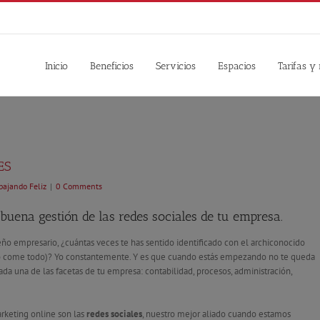
Inicio
Beneficios
Servicios
Espacios
Tarifas y
ES
bajando Feliz
|
0 Comments
buena gestión de las redes sociales de tu empresa.
 empresario, ¿cuántas veces te has sentido identificado con el archiconocido
 lo come todo)? Yo constantemente. Y es que cuando estás empezando no te queda
a una de las facetas de tu empresa: contabilidad, procesos, administración,
rketing online son las
redes sociales
, nuestro mejor aliado cuando estamos