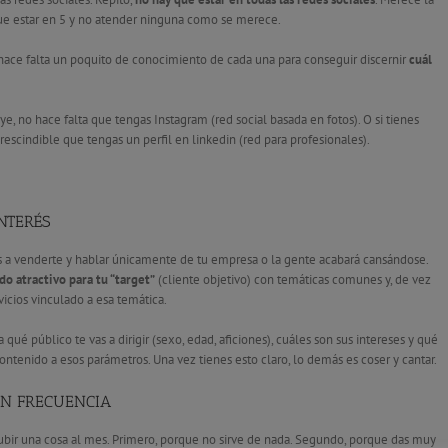
que estar en 5 y no atender ninguna como se merece.
hace falta un poquito de conocimiento de cada una para conseguir discernir
cuál
ye, no hace falta que tengas Instagram (red social basada en fotos). O si tienes
escindible que tengas un perfil en linkedin (red para profesionales).
NTERÉS
es a venderte y hablar únicamente de tu empresa o la gente acabará cansándose.
do atractivo para tu “target”
(cliente objetivo) con temáticas comunes y, de vez
icios vinculado a esa temática.
qué público te vas a dirigir (sexo, edad, aficiones), cuáles son sus intereses y qué
ntenido a esos parámetros. Una vez tienes esto claro, lo demás es coser y cantar.
ON FRECUENCIA
 subir una cosa al mes. Primero, porque no sirve de nada. Segundo, porque das muy