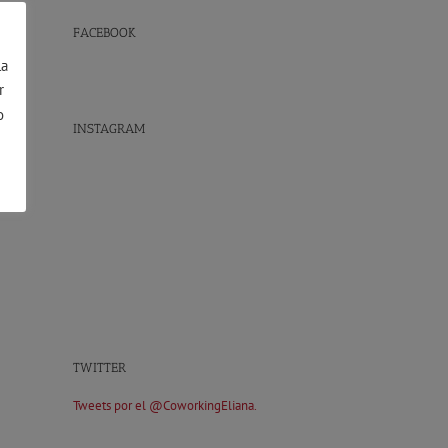
FACEBOOK
la
r
o
INSTAGRAM
TWITTER
Tweets por el @CoworkingEliana.