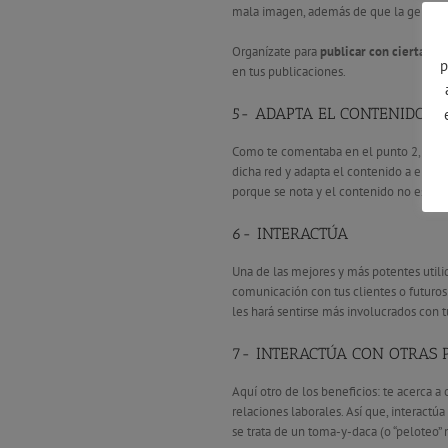
mala imagen, además de que la gente pu
Organízate para
publicar con cierta fr
p
en tus publicaciones.
5- ADAPTA EL CONTENIDO A
Como te comentaba en el punto 2, no hac
dicha red y adapta el contenido a ella (
porque se nota y el contenido no es nada
6- INTERACTÚA
Una de las mejores y más potentes utilid
comunicación con tus clientes o futuros 
les hará sentirse más involucrados con tu 
7- INTERACTÚA CON OTRAS 
Aquí otro de los beneficios: te acerca a
relaciones laborales. Así que, interactú
se trata de un toma-y-daca (o “peloteo”