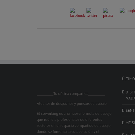
ÚLTIMO
DISF
___________Tu oficina compartida___________
NAD
Alquiler de despachos y puestos de trabajo.
SENT
El coworking es una nueva fórmula de trabajo,
que reúne a profesionales de diferentes
ME S
sectores en un espacio compartido de trabajo,
donde se fomenta la colaboración y el