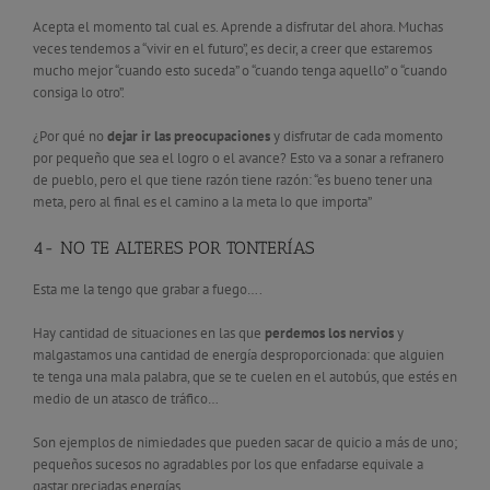
Acepta el momento tal cual es. Aprende a disfrutar del ahora. Muchas
veces tendemos a “vivir en el futuro”, es decir, a creer que estaremos
mucho mejor “cuando esto suceda” o “cuando tenga aquello” o “cuando
consiga lo otro”.
¿Por qué no
dejar ir las preocupaciones
y disfrutar de cada momento
por pequeño que sea el logro o el avance? Esto va a sonar a refranero
de pueblo, pero el que tiene razón tiene razón: “es bueno tener una
meta, pero al final es el camino a la meta lo que importa”
4- NO TE ALTERES POR TONTERÍAS
Esta me la tengo que grabar a fuego….
Hay cantidad de situaciones en las que
perdemos los nervios
y
malgastamos una cantidad de energía desproporcionada: que alguien
te tenga una mala palabra, que se te cuelen en el autobús, que estés en
medio de un atasco de tráfico…
Son ejemplos de nimiedades que pueden sacar de quicio a más de uno;
pequeños sucesos no agradables por los que enfadarse equivale a
gastar preciadas energías.