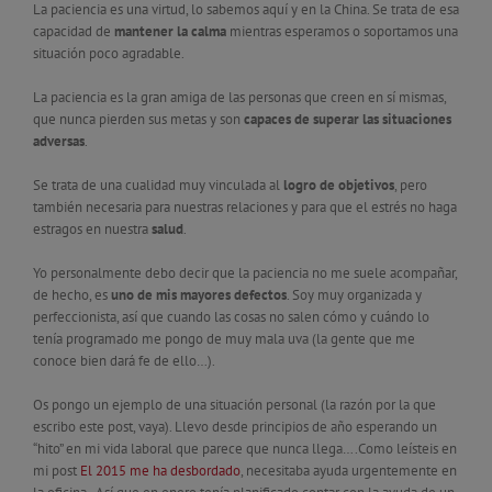
La paciencia es una virtud, lo sabemos aquí y en la China. Se trata de esa
capacidad de
mantener la calma
mientras esperamos o soportamos una
situación poco agradable.
La paciencia es la gran amiga de las personas que creen en sí mismas,
que nunca pierden sus metas y son
capaces de superar las situaciones
adversas
.
Se trata de una cualidad muy vinculada al
logro de objetivos
, pero
también necesaria para nuestras relaciones y para que el estrés no haga
estragos en nuestra
salud
.
Yo personalmente debo decir que la paciencia no me suele acompañar,
de hecho, es
uno de mis mayores defectos
. Soy muy organizada y
perfeccionista, así que cuando las cosas no salen cómo y cuándo lo
tenía programado me pongo de muy mala uva (la gente que me
conoce bien dará fe de ello…).
Os pongo un ejemplo de una situación personal (la razón por la que
escribo este post, vaya). Llevo desde principios de año esperando un
“hito” en mi vida laboral que parece que nunca llega….Como leísteis en
mi post
El 2015 me ha desbordado
, necesitaba ayuda urgentemente en