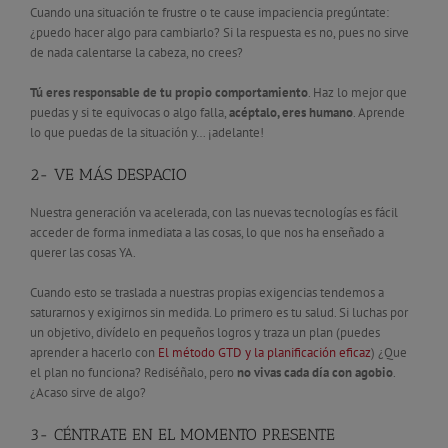
Cuando una situación te frustre o te cause impaciencia pregúntate:
¿puedo hacer algo para cambiarlo? Si la respuesta es no, pues no sirve
de nada calentarse la cabeza, no crees?
Tú eres responsable de tu propio comportamiento
. Haz lo mejor que
puedas y si te equivocas o algo falla,
acéptalo, eres humano
. Aprende
lo que puedas de la situación y… ¡adelante!
2- VE MÁS DESPACIO
Nuestra generación va acelerada, con las nuevas tecnologías es fácil
acceder de forma inmediata a las cosas, lo que nos ha enseñado a
querer las cosas YA.
Cuando esto se traslada a nuestras propias exigencias tendemos a
saturarnos y exigirnos sin medida. Lo primero es tu salud. Si luchas por
un objetivo, divídelo en pequeños logros y traza un plan (puedes
aprender a hacerlo con
El método GTD y la planificación eficaz
) ¿Que
el plan no funciona? Rediséñalo, pero
no vivas cada día con agobio
.
¿Acaso sirve de algo?
3- CÉNTRATE EN EL MOMENTO PRESENTE