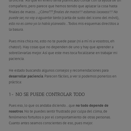
la oficina. Así que en enero tenía planificado contar con la ayuda de un
compañero, pero parece que hemos tenido que aplazar la cosa hasta
finales de marzo…
¿Cómo??? finales de marzo!!! estamos locoooss!!! No
puede ser, no voy a aguantar tanto
(carita de susto del icono del móvil),
esto no es como yo lo había planeado
…Todos mis esquemas directitos a
la basura.
Pues mira chica no, esto no te puede pasar (ni a mí ni a vosotros, eh
chatos!). Hay cosas que no dependen de uno y hay que aprender a
sobrellevarlas mejor. Así que este mes toca focalizarse en trabajar mi
paciencia.
He estado buscando algunos consejos y recomendaciones para
desarrollar paciencia
. Parecen fáciles, a ver si podemos ponerlos en
práctica:
1- NO SE PUEDE CONTROLAR TODO
Pues eso, lo que os andaba diciendo…que
no todo depende de
nosotros
. No te puedes sentir frustrado por culpa del clima, de
fenómenos fortuitos o por el comportamiento de otras personas.
Cuanto antes seamos conscientes de eso, pues mejor.