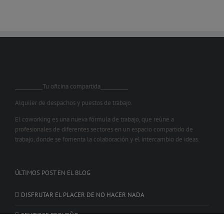
___________Tu oficina compartida___________
Alquiler de despachos y puestos de trabajo.
El coworking es una nueva fórmula de trabajo, que reúne a
profesionales de diferentes sectores en un espacio compartido de
trabajo, donde se fomenta la colaboración y el intercambio de ideas.
ÚLTIMOS POST EN EL BLOG
DISFRUTAR EL PLACER DE NO HACER NADA
SENTIRSE PEQUEÑO