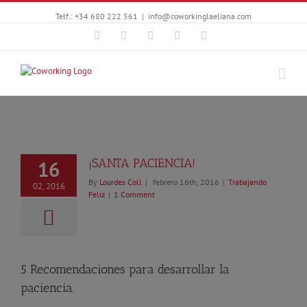
Telf.: +34 680 222 561
|
info@coworkinglaeliana.com
Facebook
Twitter
YouTube
Instagram
Google+
¡SANTA PACIENCIA!
16
By
Lourdes Coll
|
febrero 16th, 2016
|
Trabajando
02, 2016
Feliz
|
1 Comment
5 Recomendaciones para desarrollar la
paciencia.