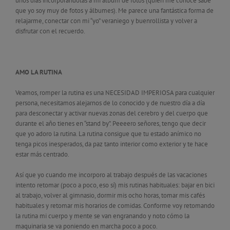
unos días incorporándolas a mi álbum de fotos (quien me conoce sabe
que yo soy muy de fotos y álbumes). Me parece una fantástica forma de
relajarme, conectar con mi “yo” veraniego y buenrollista y volver a
disfrutar con el recuerdo.
AMO LA RUTINA
Veamos, romper la rutina es una NECESIDAD IMPERIOSA para cualquier
persona, necesitamos alejarnos de lo conocido y de nuestro día a día
para desconectar y activar nuevas zonas del cerebro y del cuerpo que
durante el año tienes en “stand by”. Peeeero señores, tengo que decir
que yo adoro la rutina. La rutina consigue que tu estado anímico no
tenga picos inesperados, da paz tanto interior como exterior y te hace
estar más centrado.
Así que yo cuando me incorporo al trabajo después de las vacaciones
intento retomar (poco a poco, eso sí) mis rutinas habituales: bajar en bici
al trabajo, volver al gimnasio, dormir mis ocho horas, tomar mis cafés
habituales y retomar mis horarios de comidas. Conforme voy retomando
la rutina mi cuerpo y mente se van engranando y noto cómo la
maquinaria se va poniendo en marcha poco a poco.