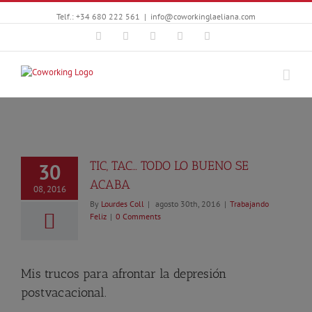
Telf.: +34 680 222 561
|
info@coworkinglaeliana.com
Facebook
Twitter
YouTube
Instagram
Google+
TIC, TAC… TODO LO BUENO SE
30
ACABA
08, 2016
By
Lourdes Coll
|
agosto 30th, 2016
|
Trabajando
Feliz
|
0 Comments
Mis trucos para afrontar la depresión
postvacacional.