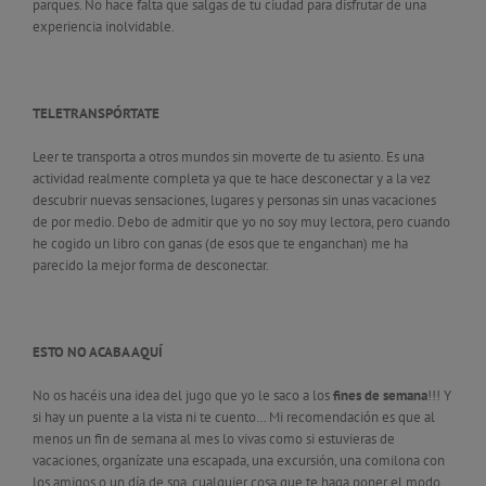
parques. No hace falta que salgas de tu ciudad para disfrutar de una
experiencia inolvidable.
TELETRANSPÓRTATE
Leer te transporta a otros mundos sin moverte de tu asiento. Es una
actividad realmente completa ya que te hace desconectar y a la vez
descubrir nuevas sensaciones, lugares y personas sin unas vacaciones
de por medio. Debo de admitir que yo no soy muy lectora, pero cuando
he cogido un libro con ganas (de esos que te enganchan) me ha
parecido la mejor forma de desconectar.
ESTO NO ACABA AQUÍ
No os hacéis una idea del jugo que yo le saco a los
fines de semana
!!! Y
si hay un puente a la vista ni te cuento… Mi recomendación es que al
menos un fin de semana al mes lo vivas como si estuvieras de
vacaciones, organízate una escapada, una excursión, una comilona con
los amigos o un día de spa, cualquier cosa que te haga poner el modo