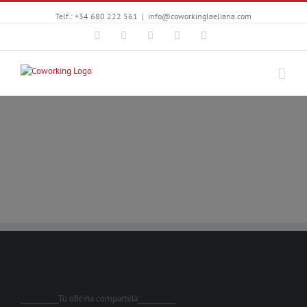
Telf.: +34 680 222 561
|
info@coworkinglaeliana.com
Facebook
Twitter
YouTube
Instagram
Google+
___________Tu oficina compartida___________