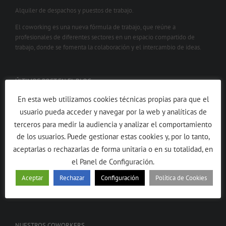
Alquiler de despachos y puestos de trabajo.
El coworking es una nueva fórmula de trabajo, que reúne a
profesionales de diferentes sectores en un espacio compartido de
trabajo, donde se fomenta la colaboración y el intercambio de ideas.
ÚLTIMOS POST EN EL BLOG
En esta web utilizamos cookies técnicas propias para que el
DISFRUTAR EL PLACER DE NO HACER NADA
usuario pueda acceder y navegar por la web y analíticas de
terceros para medir la audiencia y analizar el comportamiento
SENTIRSE PEQUEÑO
de los usuarios. Puede gestionar estas cookies y, por lo tanto,
ME SIENTO COPIADA
aceptarlas o rechazarlas de forma unitaria o en su totalidad, en
el Panel de Configuración.
4º ANIVERSARIO COWORKERO
Aceptar
Rechazar
Configuración
Política de Cookies
HOY CUMPLO 4
NUESTROS COWORKERS