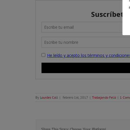
By
Lourdes Coll
|
febrero 1st, 2017
|
Trabajando Feliz
|
1 Com
Share This Story, Choose Your Platform!