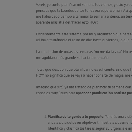
Veréis, yo suelo planificar mi semana los viernes, y esto ya 
pensaba que la Lourdes de los lunes era superwoman. Así qu
me había dado tiempo a terminar la semana anterior, sin te
aparente más allá del “hacer esto HOY”.
Evidentemente este sistema, por muy organizado que parezc
así iba arrastrándola el resto de días hasta el viernes, lo qu
La conclusión de todas las semanas: “no me da la vida”. No t
me agobiaba más grande se hacía la montaña.
Total, que descubrí que planificar no es suficiente, sino que
HOY” no significa que se vaya a hacer por arte de magia, me
Imagino que si tú ya has tratado de planificar tu semana co
consejos muy útiles para
aprender planificación realista par
Planifica de lo gordo a lo pequeño.
Tendrás una visió
anuales, divídelos en objetivos trimestrales, desm
Identifica y clasifica las tareas según su urgencia e i