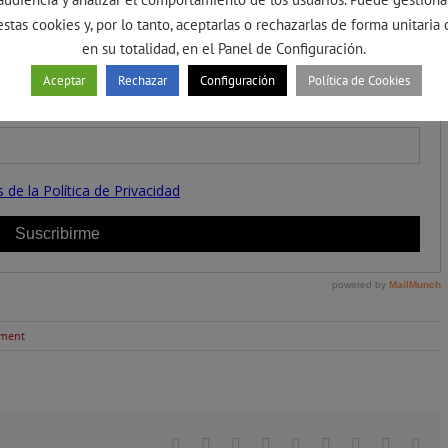
estas cookies y, por lo tanto, aceptarlas o rechazarlas de forma unitaria 
en su totalidad, en el Panel de Configuración.
Aceptar
Rechazar
Configuración
Política de Cookies
ment
Facebook
Twitter
Linkedin
Reddit
Tumblr
Google+
Pinterest
Vk
Ema