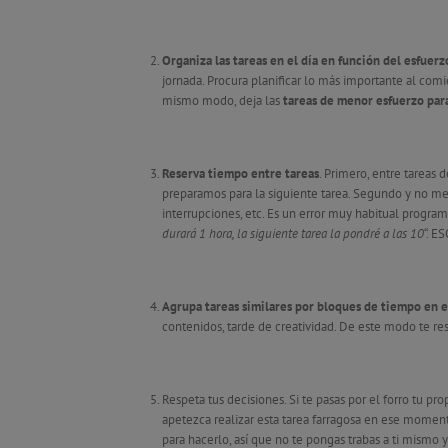
Organiza las tareas en el día en función del esfuer
jornada. Procura planificar lo más importante al co
mismo modo, deja las
tareas de menor esfuerzo pa
Reserva tiempo entre tareas
. Primero, entre tareas
preparamos para la siguiente tarea. Segundo y no m
interrupciones, etc. Es un error muy habitual program
durará 1 hora, la siguiente tarea la pondré a las 10
“. E
Agrupa tareas similares por bloques de tiempo en e
contenidos, tarde de creatividad. De este modo te res
Respeta tus decisiones. Si te pasas por el forro tu pro
apetezca realizar esta tarea farragosa en ese momen
para hacerlo, así que no te pongas trabas a ti mismo y