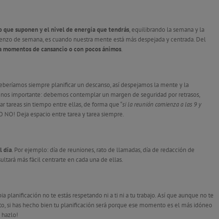
zo que suponen y el nivel de energía que tendrás
, equilibrando la semana y la
mienzo de semana, es cuando nuestra mente está más despejada y centrada. Del
ra momentos de cansancio o con pocos ánimos
.
 deberíamos siempre planificar un descanso, así despejamos la mente y la
enos importante: debemos contemplar un margen de seguridad por retrasos,
ar tareas sin tiempo entre ellas, de forma que “
si la reunión comienza a las 9 y
SO NO! Deja espacio entre tarea y tarea siempre.
l día
. Por ejemplo: día de reuniones, rato de llamadas, día de redacción de
ultará más fácil centrarte en cada una de ellas.
pia planificación no te estás respetando ni a ti ni a tu trabajo. Así que aunque no te
to, si has hecho bien tu planificación será porque ese momento es el más idóneo
 hazlo!