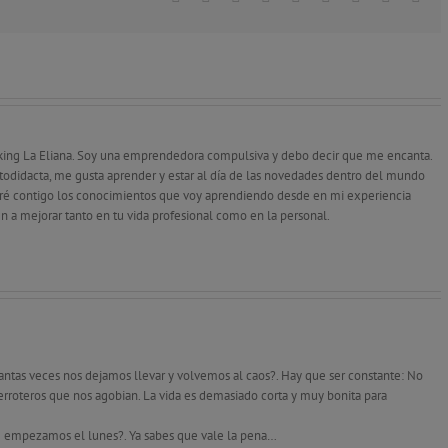
king La Eliana. Soy una emprendedora compulsiva y debo decir que me encanta.
odidacta, me gusta aprender y estar al día de las novedades dentro del mundo
tiré contigo los conocimientos que voy aprendiendo desde en mi experiencia
n a mejorar tanto en tu vida profesional como en la personal.
uantas veces nos dejamos llevar y volvemos al caos?. Hay que ser constante: No
erroteros que nos agobian. La vida es demasiado corta y muy bonita para
e empezamos el lunes?. Ya sabes que vale la pena…