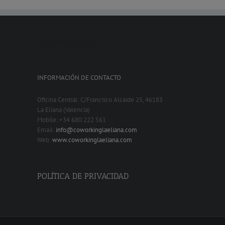
QUIENES SOMOS
INFORMACIÓN DE CONTACTO
Oficina Central: C/Francisco Alcaide 25, 46183
La Eliana (Valencia)
Mobile: +34 680 222 561
Email:
info@coworkinglaeliana.com
Web:
www.coworkinglaeliana.com
POLÍTICA DE PRIVACIDAD