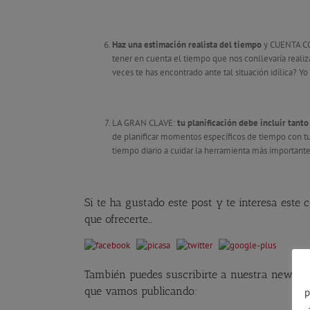
Haz una estimación realista del tiempo
y CUENTA CO
tener en cuenta el tiempo que nos conllevaría realiza
veces te has encontrado ante tal situación idílica? Yo 
LA GRAN CLAVE:
tu planificación debe incluir tant
de planificar momentos específicos de tiempo con tu 
tiempo diario a cuidar la herramienta más important
Si te ha gustado este post y te interesa este
que ofrecerte…
También puedes suscribirte a nuestra newslett
que vamos publicando:
p