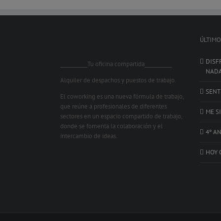
ÚLTIMO
DISF
___________Tu oficina compartida___________
NAD
Alquiler de despachos y puestos de trabajo.
SENT
El coworking es una nueva fórmula de trabajo,
que reúne a profesionales de diferentes
ME S
sectores en un espacio compartido de trabajo,
donde se fomenta la colaboración y el
4º A
intercambio de ideas.
HOY 