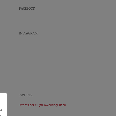
FACEBOOK
INSTAGRAM
TWITTER
Tweets por el @CoworkingEliana.
la
r