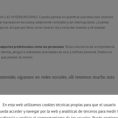
N LAS INTERRUPCIONES. Cuando piensas en planificar una tarea solo solemos
r esa tarea en exclusiva, totalmente centrados y sin interrupciones. ¿Cuántas
pocas. Así que por favor, no te creas el rey o reina del mambo y sé realista!
o aspectos profesionales como los personales
. Toma conciencia de la importancia
familia, amigos o realizando actividades de ocio y disfrute personal. Dedica un
e que posees: tú mismo.
 contenido, síguenos en redes sociales, allí tenemos mucho más
er, con la que podrás estar al tanto de los nuevos artículos
En esta web utilizamos cookies técnicas propias para que el usuario
ueda acceder y navegar por la web y analíticas de terceros para medir 
audiencia y analizar el comportamiento de los usuarios. Puede gestiona