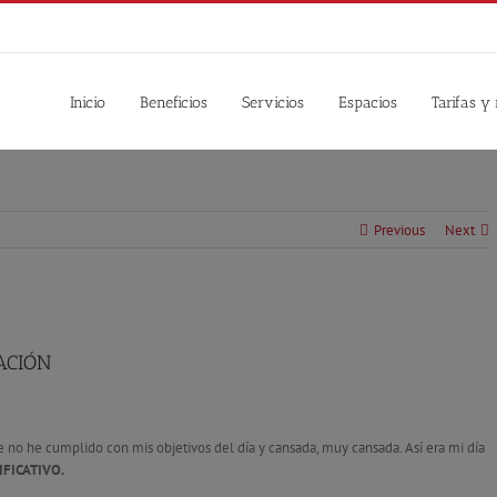
Inicio
Beneficios
Servicios
Espacios
Tarifas y
Previous
Next
ACIÓN
ue no he cumplido con mis objetivos del día y cansada, muy cansada. Así era mi día
FICATIVO.