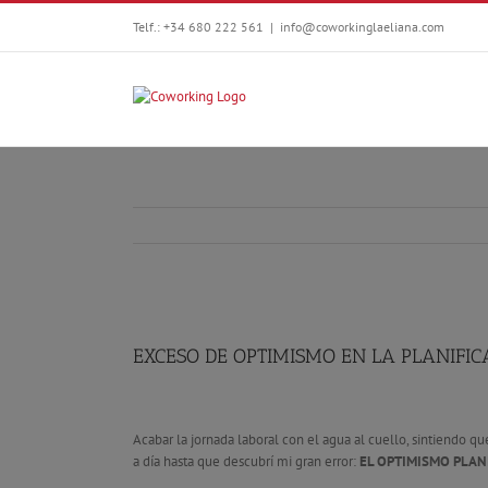
Telf.: +34 680 222 561
|
info@coworkinglaeliana.com
EXCESO DE OPTIMISMO EN LA PLANIFIC
Acabar la jornada laboral con el agua al cuello, sintiendo q
a día hasta que descubrí mi gran error:
EL OPTIMISMO PLANI